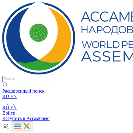
Расширенный поиск
RU
EN
RU
EN
Войти
Вступить в Ассамблею