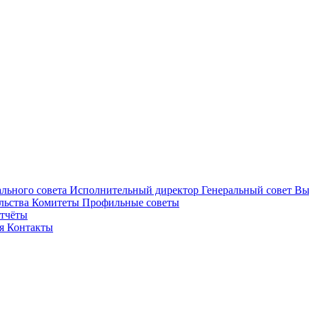
ального совета
Исполнительный директор
Генеральный совет
Вы
льства
Комитеты
Профильные советы
отчёты
ея
Контакты