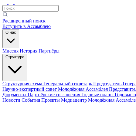
Расширенный поиск
Вступить в Ассамблею
О нас
Миссия
История
Партнёры
Структура
Структурная схема
Генеральный секретарь
Председатель Генер
Научно-экспертный совет
Молодёжная Ассамблея
Представите
Документы
Партнёрские соглашения
Годовые планы
Годовые 
Новости
События
Проекты
Медиацентр
Молодёжная Ассамбл