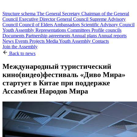
Structure schema
The General Secretary
Chairman of the General
Council
Executive Director
General Council
Supreme Advisory
Council
Council of Elders
Ambassadors
Scientific Advisory Council
Youth Assembly
Representations
Committees
Profile councils
Documents
Partnership agreements
Annual plans
Annual reports
News
Events
Projects
Media
Youth Assembly
Contacts
Join the Assembly
Back to news
Международный туристический
кино(видео)фестиваль «Диво Мира»
стартует в Китае при поддержке
Ассамблеи Народов Мира