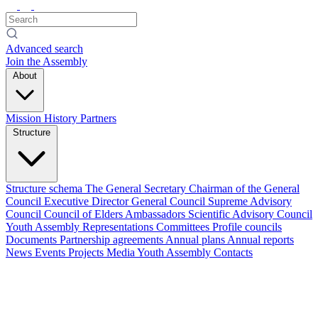
Advanced search
Join the Assembly
About
Mission
History
Partners
Structure
Structure schema
The General Secretary
Chairman of the General
Council
Executive Director
General Council
Supreme Advisory
Council
Council of Elders
Ambassadors
Scientific Advisory Council
Youth Assembly
Representations
Committees
Profile councils
Documents
Partnership agreements
Annual plans
Annual reports
News
Events
Projects
Media
Youth Assembly
Contacts