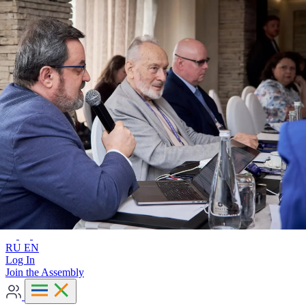
Advanced search
RU
EN
RU
EN
Log In
Join the Assembly