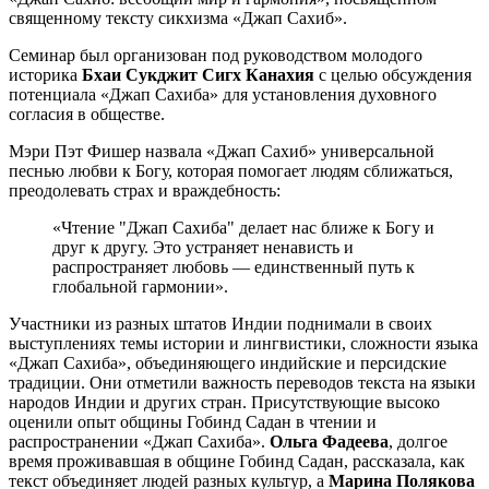
священному тексту сикхизма «Джап Сахиб».
Семинар был организован под руководством молодого
историка
Бхаи Сукджит Сигх Канахия
с целью обсуждения
потенциала
«
Джап Сахиба
»
для установления духовного
согласия в обществе.
Мэри Пэт Фишер назвала «Джап Сахиб» универсальной
песнью любви к Богу, которая помогает людям сближаться,
преодолевать страх и враждебность:
«Чтение "Джап Сахиба" делает нас ближе к Богу и
друг к другу. Это устраняет ненависть и
распространяет любовь — единственный путь к
глобальной гармонии».
Участники из разных штатов Индии поднимали в своих
выступлениях темы истории и лингвистики, сложности языка
«
Джап Сахиба
»
, объединяющего индийские и персидские
традиции. Они отметили важность переводов текста на языки
народов Индии и других стран. Присутствующие высоко
оценили опыт общины Гобинд Садан в чтении и
распространении
«
Джап Сахиба
»
.
Ольга Фадеева
, долгое
время проживавшая в общине Гобинд Садан, рассказала, как
текст объединяет людей разных культур, а
Марина Полякова