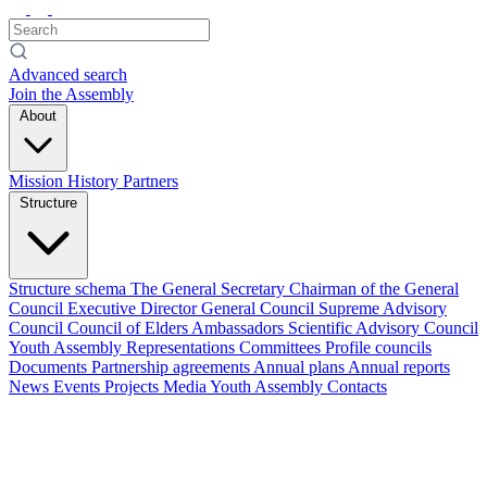
Advanced search
Join the Assembly
About
Mission
History
Partners
Structure
Structure schema
The General Secretary
Chairman of the General
Council
Executive Director
General Council
Supreme Advisory
Council
Council of Elders
Ambassadors
Scientific Advisory Council
Youth Assembly
Representations
Committees
Profile councils
Documents
Partnership agreements
Annual plans
Annual reports
News
Events
Projects
Media
Youth Assembly
Contacts