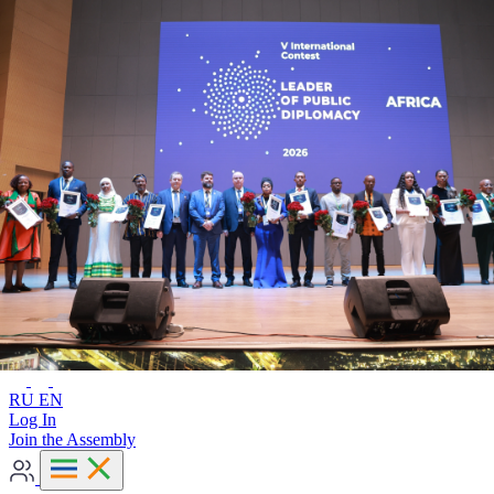
Advanced search
RU
EN
RU
EN
Log In
Join the Assembly