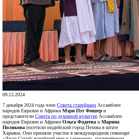
09.12.2024
7 декабря 2024 года член
Совета старейшин
Ассамблеи
народов Евразии и Африки
Мэри Пэт Фишер
и
представители
Совета по духовной культуре
Ассамблеи
народов Евразии и Африки
Ольга Фадеева
и
Марина
Полякова
посетили индийский город Пехова в штате
Харьяна. Они приняли участие в международном семинаре
«Джап Сахиб: всеобщий мир и гармония», посвящённом