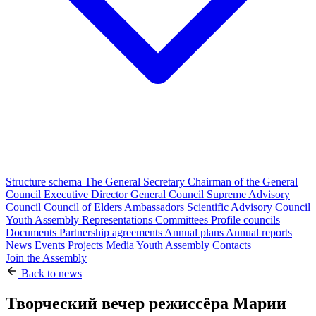
Structure schema
The General Secretary
Chairman of the General
Council
Executive Director
General Council
Supreme Advisory
Council
Council of Elders
Ambassadors
Scientific Advisory Council
Youth Assembly
Representations
Committees
Profile councils
Documents
Partnership agreements
Annual plans
Annual reports
News
Events
Projects
Media
Youth Assembly
Contacts
Join the Assembly
Back to news
Творческий вечер режиссёра Марии