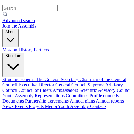
Advanced search
Join the Assembly
About
Mission
History
Partners
Structure
Structure schema
The General Secretary
Chairman of the General
Council
Executive Director
General Council
Supreme Advisory
Council
Council of Elders
Ambassadors
Scientific Advisory Council
Youth Assembly
Representations
Committees
Profile councils
Documents
Partnership agreements
Annual plans
Annual reports
News
Events
Projects
Media
Youth Assembly
Contacts