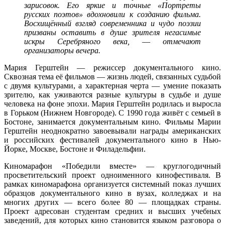
зарисовок. Его яркие и точные «Портреты
русских поэтов» вдохновили к созданию фильма.
Восхищённый взгляд современника и чудо поэзии
призваны оставить в душе зрителя негасимые
искры Серебряного века,
—
отмечают
организаторы вечера.
Мария Герштейн — режиссер документального кино.
Сквозная тема её фильмов — жизнь людей, связанных судьбой
с двумя культурами, а характерная черта — умение показать
зрителю, как уживаются разные культуры в судьбе и душе
человека на фоне эпохи. Мария Герштейн родилась и выросла
в Горьком (Нижнем Новгороде). С 1990 года живёт с семьей в
Бостоне, занимается документальным кино. Фильмы Марии
Герштейн неоднократно завоевывали награды американских
и российских фестивалей документального кино в Нью-
Йорке, Москве, Бостоне и Филадельфии.
Киномарафон «Победили вместе» — круглогодичный
просветительский проект одноименного кинофестиваля. В
рамках киномарафона организуется системный показ лучших
образцов документального кино в вузах, колледжах и на
многих других — всего более 80 — площадках страны.
Проект адресован студентам средних и высших учебных
заведений, для которых кино становится языком разговора о