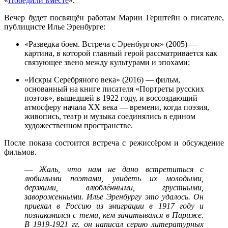
«
Победили вместе
».
Вечер будет посвящён работам Марии Герштейн о писателе,
публицисте Илье Эренбурге:
«Разведка боем. Встреча с Эренбургом» (2005) —
картина, в которой главный герой рассматривается как
связующее звено между культурами и эпохами;
«Искры Серебряного века» (2016) — фильм,
основанный на книге писателя «Портреты русских
поэтов», вышедшей в 1922 году, и воссоздающий
атмосферу начала ХХ века — времени, когда поэзия,
живопись, театр и музыка соединялись в едином
художественном пространстве.
После показа состоится встреча с режиссёром и обсуждение
фильмов.
—
Жаль, что нам не дано встретиться с
любимыми поэтами, увидеть их молодыми,
дерзкими, влюблёнными, грустными,
завороженными. Илье Эренбургу это удалось. Он
приехал в Россию из эмиграции в 1917 году и
познакомился с теми, кем зачитывался в Париже.
В 1919-1921 гг. он написал серию литературных