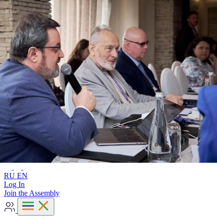
Advanced search
RU
EN
RU
EN
Log In
Join the Assembly