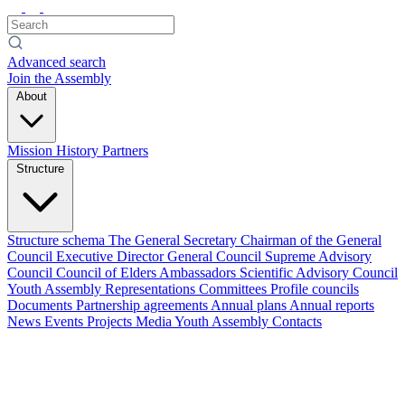
Advanced search
Join the Assembly
About
Mission
History
Partners
Structure
Structure schema
The General Secretary
Chairman of the General
Council
Executive Director
General Council
Supreme Advisory
Council
Council of Elders
Ambassadors
Scientific Advisory Council
Youth Assembly
Representations
Committees
Profile councils
Documents
Partnership agreements
Annual plans
Annual reports
News
Events
Projects
Media
Youth Assembly
Contacts