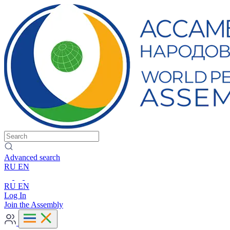
Advanced search
RU
EN
RU
EN
Log In
Join the Assembly