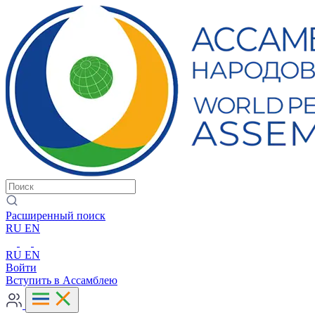
Расширенный поиск
RU
EN
RU
EN
Войти
Вступить в Ассамблею