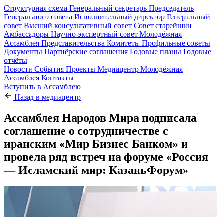
Структурная схема
Генеральный секретарь
Председатель
Генерального совета
Исполнительный директор
Генеральный
совет
Высший консультативный совет
Совет старейшин
Амбассадоры
Научно-экспертный совет
Молодёжная
Ассамблея
Представительства
Комитеты
Профильные советы
Документы
Партнёрские соглашения
Годовые планы
Годовые
отчёты
Новости
События
Проекты
Медиацентр
Молодёжная
Ассамблея
Контакты
Вступить в Ассамблею
Назад в медиацентр
Ассамблея Народов Мира подписала
соглашение о сотрудничестве с
иранским «Мир Бизнес Банком» и
провела ряд встреч на форуме «Россия
— Исламский мир: КазаньФорум»