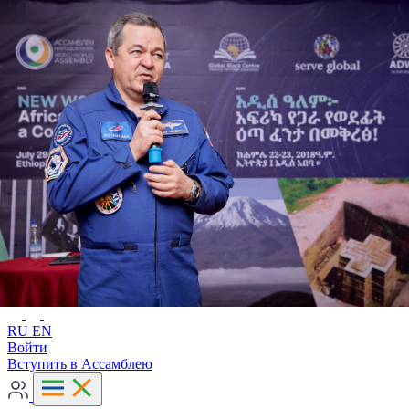
Расширенный поиск
RU
EN
RU
EN
Войти
Вступить в Ассамблею