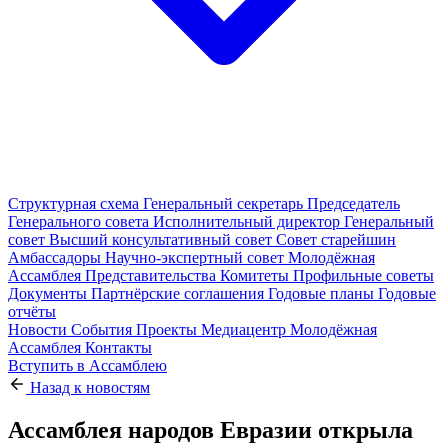
Структурная схема
Генеральный секретарь
Председатель
Генерального совета
Исполнительный директор
Генеральный
совет
Высший консультативный совет
Совет старейшин
Амбассадоры
Научно-экспертный совет
Молодёжная
Ассамблея
Представительства
Комитеты
Профильные советы
Документы
Партнёрские соглашения
Годовые планы
Годовые
отчёты
Новости
События
Проекты
Медиацентр
Молодёжная
Ассамблея
Контакты
Вступить в Ассамблею
Назад к новостям
Ассамблея народов Евразии открыла