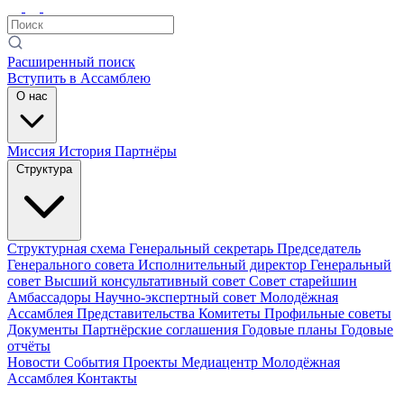
Расширенный поиск
Вступить в Ассамблею
О нас
Миссия
История
Партнёры
Структура
Структурная схема
Генеральный секретарь
Председатель
Генерального совета
Исполнительный директор
Генеральный
совет
Высший консультативный совет
Совет старейшин
Амбассадоры
Научно-экспертный совет
Молодёжная
Ассамблея
Представительства
Комитеты
Профильные советы
Документы
Партнёрские соглашения
Годовые планы
Годовые
отчёты
Новости
События
Проекты
Медиацентр
Молодёжная
Ассамблея
Контакты