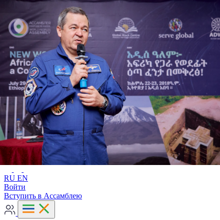
Расширенный поиск
RU
EN
RU
EN
Войти
Вступить в Ассамблею