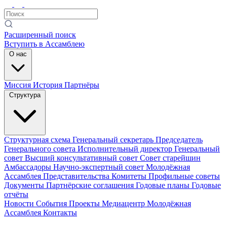
Расширенный поиск
Вступить в Ассамблею
О нас
Миссия
История
Партнёры
Структура
Структурная схема
Генеральный секретарь
Председатель
Генерального совета
Исполнительный директор
Генеральный
совет
Высший консультативный совет
Совет старейшин
Амбассадоры
Научно-экспертный совет
Молодёжная
Ассамблея
Представительства
Комитеты
Профильные советы
Документы
Партнёрские соглашения
Годовые планы
Годовые
отчёты
Новости
События
Проекты
Медиацентр
Молодёжная
Ассамблея
Контакты