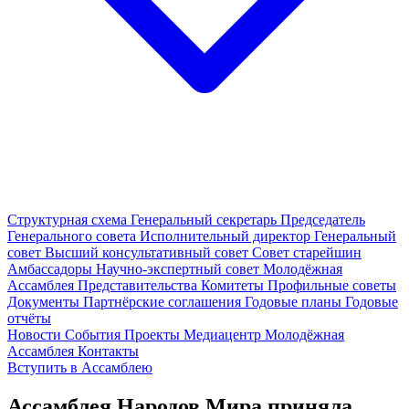
Структурная схема
Генеральный секретарь
Председатель
Генерального совета
Исполнительный директор
Генеральный
совет
Высший консультативный совет
Совет старейшин
Амбассадоры
Научно-экспертный совет
Молодёжная
Ассамблея
Представительства
Комитеты
Профильные советы
Документы
Партнёрские соглашения
Годовые планы
Годовые
отчёты
Новости
События
Проекты
Медиацентр
Молодёжная
Ассамблея
Контакты
Вступить в Ассамблею
Ассамблея Народов Мира приняла