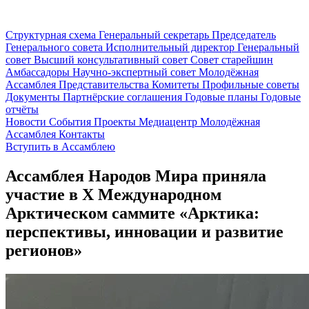
Структурная схема
Генеральный секретарь
Председатель
Генерального совета
Исполнительный директор
Генеральный
совет
Высший консультативный совет
Совет старейшин
Амбассадоры
Научно-экспертный совет
Молодёжная
Ассамблея
Представительства
Комитеты
Профильные советы
Документы
Партнёрские соглашения
Годовые планы
Годовые
отчёты
Новости
События
Проекты
Медиацентр
Молодёжная
Ассамблея
Контакты
Вступить в Ассамблею
Ассамблея Народов Мира приняла
участие в X Международном
Арктическом саммите «Арктика:
перспективы, инновации и развитие
регионов»