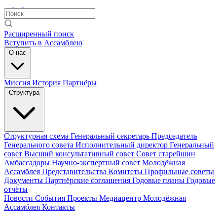
Расширенный поиск
Вступить в Ассамблею
О нас
Миссия
История
Партнёры
Структура
Структурная схема
Генеральный секретарь
Председатель
Генерального совета
Исполнительный директор
Генеральный
совет
Высший консультативный совет
Совет старейшин
Амбассадоры
Научно-экспертный совет
Молодёжная
Ассамблея
Представительства
Комитеты
Профильные советы
Документы
Партнёрские соглашения
Годовые планы
Годовые
отчёты
Новости
События
Проекты
Медиацентр
Молодёжная
Ассамблея
Контакты