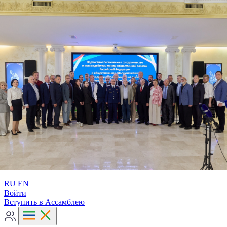
Расширенный поиск
RU
EN
RU
EN
Войти
Вступить в Ассамблею