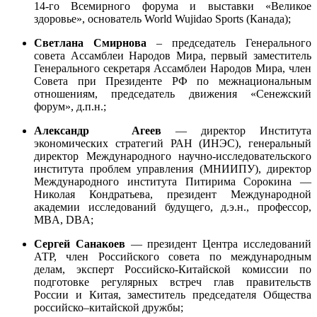
14-го Всемирного форума и выставки «Великое
здоровье», основатель World Wujidao Sports (Канада);
Светлана Смирнова
– председатель Генерального
совета Ассамблеи Народов Мира, первый заместитель
Генерального секретаря Ассамблеи Народов Мира, член
Совета при Президенте РФ по межнациональным
отношениям, председатель движения «Сенежский
форум», д.п.н.;
Александр
Агеев
— директор Института
экономических стратегий РАН (ИНЭС), генеральный
директор Международного научно-исследовательского
института проблем управления (МНИИПУ), директор
Международного института Питирима Сорокина —
Николая Кондратьева, президент Международной
академии исследований будущего, д.э.н., профессор,
MBA, DBA;
Сергей Санакоев
—
президент Центра исследований
АТР, член Российского совета по международным
делам, эксперт Российско-Китайской комиссии по
подготовке регулярных встреч глав правительств
России и Китая, заместитель председателя Общества
российско–китайской дружбы;