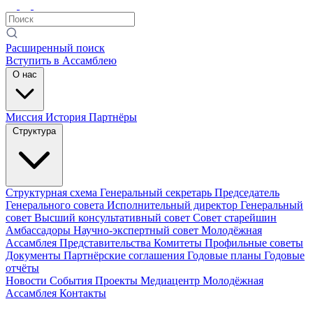
Расширенный поиск
Вступить в Ассамблею
О нас
Миссия
История
Партнёры
Структура
Структурная схема
Генеральный секретарь
Председатель
Генерального совета
Исполнительный директор
Генеральный
совет
Высший консультативный совет
Совет старейшин
Амбассадоры
Научно-экспертный совет
Молодёжная
Ассамблея
Представительства
Комитеты
Профильные советы
Документы
Партнёрские соглашения
Годовые планы
Годовые
отчёты
Новости
События
Проекты
Медиацентр
Молодёжная
Ассамблея
Контакты