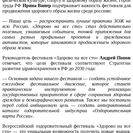
физической культуре, спорту и здоровому образу жизни, Герой
труда РФ
Ирина Винер
подчёркивает важность фестиваля для
продвижения здорового образа жизни среди россиян:
—
Наша цель — распространить лучшие практики ЗОЖ на
всю Россию. «Здорово на все сто» стал действительно
полезным, узнаваемым событием, точкой притяжения для
самых разных профильных проектов и гражданских
активистов, которые занимаются продвижением здорового
образа жизни.
Руководитель фестиваля «Здорово на все сто»
Андрей Попов
отмечает,
что цели фестиваля соответствуют Стратегии
развития здравоохранения в РФ до 2030 года:
—
Основная задача нашего фестиваля
—
создать устойчивое
ежегодное фестивальное движение, которое станет
практическим инструментом для реализации
государственных приоритетов в сфере сохранения здоровья
граждан и демографического развития. Также мы поставили
перед собой амбициозную цель
—
создать интерактивный
каталог оздоровительной индустрии «Оздоровительная
карта России».
Всероссийский оздоровительный фестиваль «Здорово на все
сто» — это уникальная возможность получить новые знания,