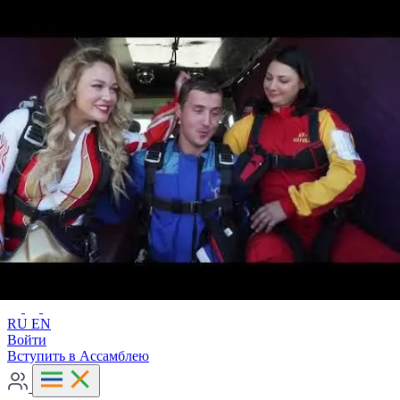
Расширенный поиск
RU
EN
RU
EN
Войти
Вступить в Ассамблею