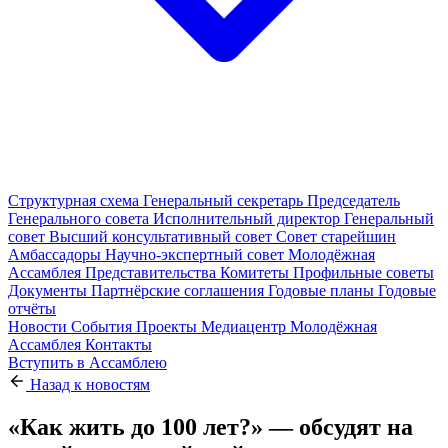
Структурная схема
Генеральный секретарь
Председатель
Генерального совета
Исполнительный директор
Генеральный
совет
Высший консультативный совет
Совет старейшин
Амбассадоры
Научно-экспертный совет
Молодёжная
Ассамблея
Представительства
Комитеты
Профильные советы
Документы
Партнёрские соглашения
Годовые планы
Годовые
отчёты
Новости
События
Проекты
Медиацентр
Молодёжная
Ассамблея
Контакты
Вступить в Ассамблею
Назад к новостям
«Как жить до 100 лет?» — обсудят на