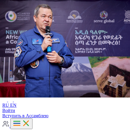
Расширенный поиск
RU
EN
RU
EN
Войти
Вступить в Ассамблею