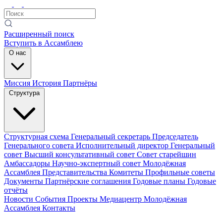
Расширенный поиск
Вступить в Ассамблею
О нас
Миссия
История
Партнёры
Структура
Структурная схема
Генеральный секретарь
Председатель
Генерального совета
Исполнительный директор
Генеральный
совет
Высший консультативный совет
Совет старейшин
Амбассадоры
Научно-экспертный совет
Молодёжная
Ассамблея
Представительства
Комитеты
Профильные советы
Документы
Партнёрские соглашения
Годовые планы
Годовые
отчёты
Новости
События
Проекты
Медиацентр
Молодёжная
Ассамблея
Контакты