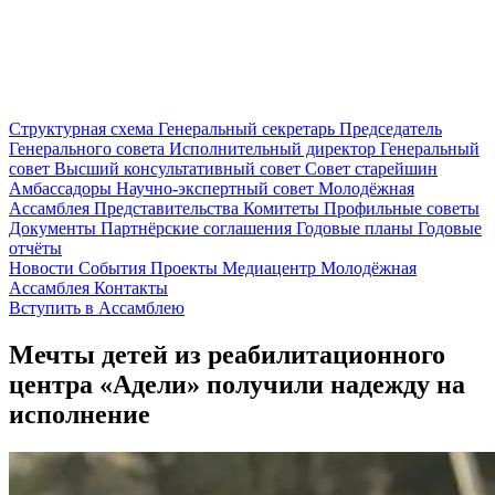
Структурная схема
Генеральный секретарь
Председатель
Генерального совета
Исполнительный директор
Генеральный
совет
Высший консультативный совет
Совет старейшин
Амбассадоры
Научно-экспертный совет
Молодёжная
Ассамблея
Представительства
Комитеты
Профильные советы
Документы
Партнёрские соглашения
Годовые планы
Годовые
отчёты
Новости
События
Проекты
Медиацентр
Молодёжная
Ассамблея
Контакты
Вступить в Ассамблею
Мечты детей из реабилитационного
центра «Адели» получили надежду на
исполнение