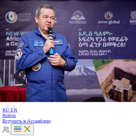
Расширенный поиск
RU
EN
RU
EN
Войти
Вступить в Ассамблею