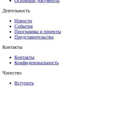
Основные документы
Деятельность
Новости
События
Программы и проекты
Представительства
Контакты
Контакты
Конфиденциальность
Членство
Вступить
Адрес
127006, Москва, Успенский переулок, 4А
Телефон
+ 7 (495) 197 67 79
Email
info@world-assembly.org
© 2026 Ассамблея Народов Мира. Все права защищены.