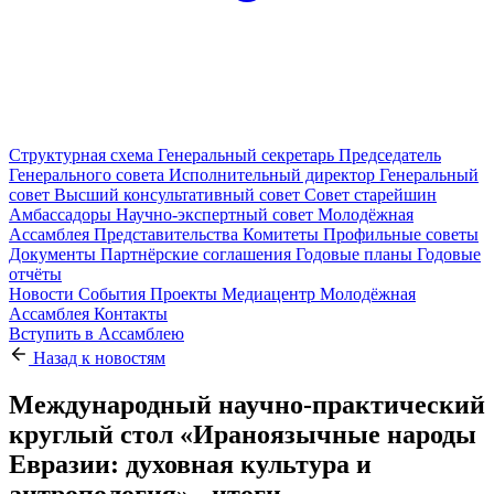
Структурная схема
Генеральный секретарь
Председатель
Генерального совета
Исполнительный директор
Генеральный
совет
Высший консультативный совет
Совет старейшин
Амбассадоры
Научно-экспертный совет
Молодёжная
Ассамблея
Представительства
Комитеты
Профильные советы
Документы
Партнёрские соглашения
Годовые планы
Годовые
отчёты
Новости
События
Проекты
Медиацентр
Молодёжная
Ассамблея
Контакты
Вступить в Ассамблею
Назад к новостям
Международный научно-практический
круглый стол «Ираноязычные народы
Евразии: духовная культура и
антропология» - итоги