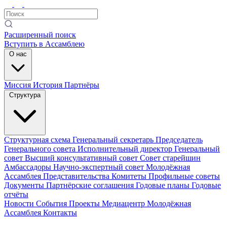
Расширенный поиск
Вступить в Ассамблею
О нас
Миссия
История
Партнёры
Структура
Структурная схема
Генеральный секретарь
Председатель
Генерального совета
Исполнительный директор
Генеральный
совет
Высший консультативный совет
Совет старейшин
Амбассадоры
Научно-экспертный совет
Молодёжная
Ассамблея
Представительства
Комитеты
Профильные советы
Документы
Партнёрские соглашения
Годовые планы
Годовые
отчёты
Новости
События
Проекты
Медиацентр
Молодёжная
Ассамблея
Контакты