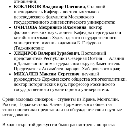
отношений;
КОКЛИКОВ Владимир Олегович
, Старший
преподаватель Кафедры восточных языков
переводческого факультета Московского
государственного лингвистического университета;
ОЧИЛОВА Мехринисо Илхомовна
, доктор
филологических наук, доцент Кафедры персидского и
китайского языков Худжандского государственного
университета имени академика Б. Гафурова
(Таджикистан);
ХИДИРОВ Валерий Зурабович
, Постоянный
представитель Республики Северная Осетия — Алания
в Дальневосточном федеральном округе, Заместитель
Председателя Ассамблеи народов Хабаровского края;
МИХАЛЕВ Максим Сергеевич
, научный
руководитель Доржиевского общества этногеополитики,
доктор исторических наук, профессор Российского
государственного гуманитарного университета.
Среди молодых спикеров – студенты из Ирана, Монголии,
России, Таджикистана. Члены Доржиевского общества
этногеополитики представили на обсуждение свои научные
исследования.
В ходе открытой дискуссии были рассмотрены вопросы: