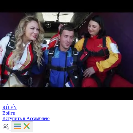
Расширенный поиск
RU
EN
RU
EN
Войти
Вступить в Ассамблею