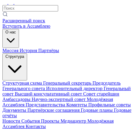
Расширенный поиск
Вступить в Ассамблею
О нас
Миссия
История
Партнёры
Структура
Структурная схема
Генеральный секретарь
Председатель
Генерального совета
Исполнительный директор
Генеральный
совет
Высший консультативный совет
Совет старейшин
Амбассадоры
Научно-экспертный совет
Молодёжная
Ассамблея
Представительства
Комитеты
Профильные советы
Документы
Партнёрские соглашения
Годовые планы
Годовые
отчёты
Новости
События
Проекты
Медиацентр
Молодёжная
Ассамблея
Контакты