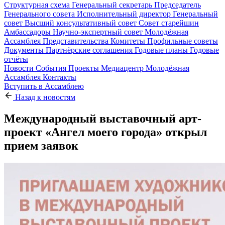
Структурная схема
Генеральный секретарь
Председатель
Генерального совета
Исполнительный директор
Генеральный
совет
Высший консультативный совет
Совет старейшин
Амбассадоры
Научно-экспертный совет
Молодёжная
Ассамблея
Представительства
Комитеты
Профильные советы
Документы
Партнёрские соглашения
Годовые планы
Годовые
отчёты
Новости
События
Проекты
Медиацентр
Молодёжная
Ассамблея
Контакты
Вступить в Ассамблею
Назад к новостям
Международный выставочный арт-
проект «Ангел моего города» открыл
прием заявок