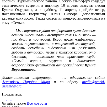
сборной Нуримановского района. Особую атмосферу создадут
тематические встречи: в пятницу, 10 апреля, зазвучат песни
Булата Окуджавы, а в субботу, 11 апреля, пройдёт вечер,
посвящённый творчеству Юрия Визбора, дополненный
караоке-конкурсом. Также состоится конкурс видеороликов на
тему «Семья».
— Мы стремимся уйти от формата сухих деловых
встреч. Фестиваль «Женщина: семья и бизнес» —
про душу и про людей. Когда после конференции
можно поучаствовать в творческой мастерской,
создать семейный видеоролик или разделить
любовь к авторской песне в конкурсе караоке, это
бесценно, — отметила член правления клуба
«Белый ворон», лауреат и дипломант
всероссийских фестивалей авторский песни
Ирина
Верестникова
.
Дополнительная информация — на официальном сайте
Ассамблеи Народов Мира
и по адресу
media@world-
assembly.org
.
Поделиться:
Читайте также
Все новости