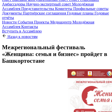
Амбассадоры
Научно-экспертный совет
Молодёжная
Ассамблея
Представительства
Комитеты
Профильные советы
Документы
Партнёрские соглашения
Годовые планы
Годовые
отчёты
Новости
События
Проекты
Медиацентр
Молодёжная
Ассамблея
Контакты
Вступить в Ассамблею
Назад к новостям
Межрегиональный фестиваль
«Женщина: семья и бизнес» пройдет в
Башкортостане