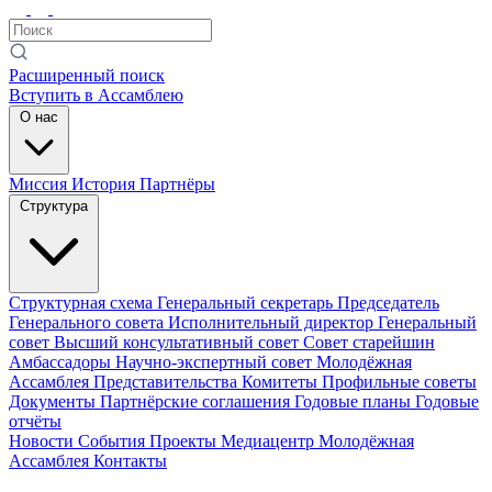
Расширенный поиск
Вступить в Ассамблею
О нас
Миссия
История
Партнёры
Структура
Структурная схема
Генеральный секретарь
Председатель
Генерального совета
Исполнительный директор
Генеральный
совет
Высший консультативный совет
Совет старейшин
Амбассадоры
Научно-экспертный совет
Молодёжная
Ассамблея
Представительства
Комитеты
Профильные советы
Документы
Партнёрские соглашения
Годовые планы
Годовые
отчёты
Новости
События
Проекты
Медиацентр
Молодёжная
Ассамблея
Контакты