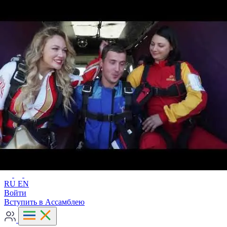
Расширенный поиск
RU
EN
RU
EN
Войти
Вступить в Ассамблею