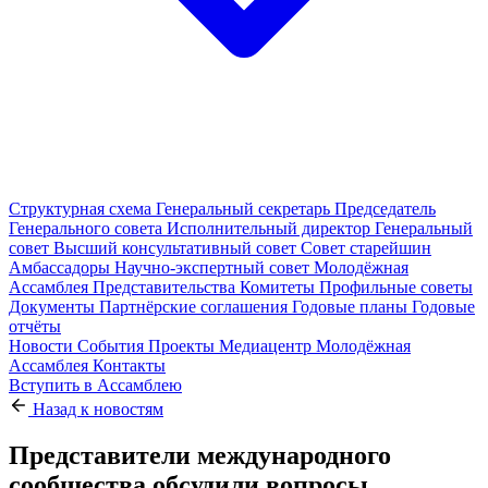
Структурная схема
Генеральный секретарь
Председатель
Генерального совета
Исполнительный директор
Генеральный
совет
Высший консультативный совет
Совет старейшин
Амбассадоры
Научно-экспертный совет
Молодёжная
Ассамблея
Представительства
Комитеты
Профильные советы
Документы
Партнёрские соглашения
Годовые планы
Годовые
отчёты
Новости
События
Проекты
Медиацентр
Молодёжная
Ассамблея
Контакты
Вступить в Ассамблею
Назад к новостям
Представители международного
сообщества обсудили вопросы