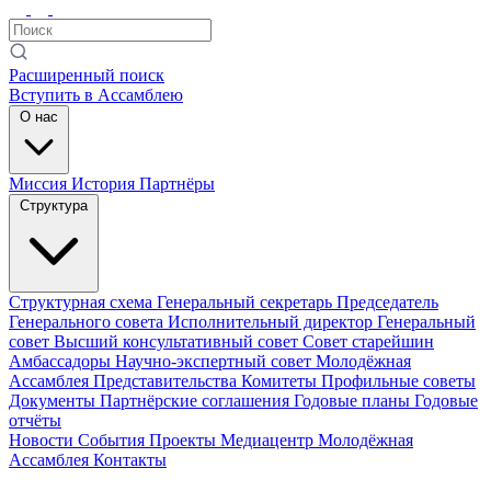
Расширенный поиск
Вступить в Ассамблею
О нас
Миссия
История
Партнёры
Структура
Структурная схема
Генеральный секретарь
Председатель
Генерального совета
Исполнительный директор
Генеральный
совет
Высший консультативный совет
Совет старейшин
Амбассадоры
Научно-экспертный совет
Молодёжная
Ассамблея
Представительства
Комитеты
Профильные советы
Документы
Партнёрские соглашения
Годовые планы
Годовые
отчёты
Новости
События
Проекты
Медиацентр
Молодёжная
Ассамблея
Контакты