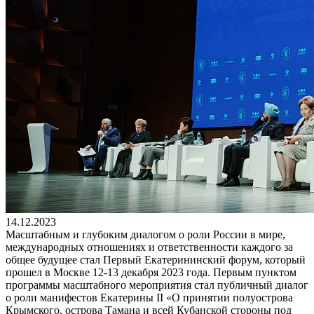
14.12.2023
Масштабным и глубоким диалогом о роли России в мире, международных отношениях и ответственности каждого за общее будущее стал Первый Екатерининский форум, который прошел в Москве 12-13 декабря 2023 года. Первым пунктом программы масштабного мероприятия стал публичный диалог о роли манифестов Екатерины II «О принятии полуострова Крымского, острова Тамана и всей Кубанской стороны под Российскую Державу» и «О приглашении иностранцев в Россию». Эти важные исторические документы, выпущенные 240 и 260 лет назад соответственно, стали концептуальной основой форума, призванного провести параллели между прошлым, настоящим и будущим, и показать, как в современных геополитических условиях Россия становится для жителей западных стран местом для новой жизни. В поисках стабильности и перспективы люди за рубежом всё чаще обращают свой взор на Россию, которая может стать для них «спасительным ковчегом», местом, где веками хранят традиционные духовно-нравственные ценности и сохраняют уникальную идентичность каждого народа. «Наша Конституция дает гарантии сохранения единства и культурного многообразия народов в Российской Федерации. Мы – страна, которая бережно относится к истории, традициям, языкам каждого народа, одновременно делая все для того, чтобы основной нашей идентичностью была общегосударственная общероссийская гражданская идентичность», – такими словами открыл форум заместитель руководителя Администрации Президента РФ, председатель президиума Совета при Президенте РФ по межнациональным отношениям Магомедсалам Магомедов. На Екатерининском форуме речь шла об огромном потенциале России. Несмотря на беспрецедентное внешнее давление, ключевым фактором для переселения является обеспеченность России всем, что необходимо для комфортной и устойчивой жизни – от масштабов территории и достатка природных ресурсов до экономических условий, при которых высококвалифицированные иностранные специалисты смогут реализовать себя в полной мере. «Семнадцать с половиной тысяч санкций направлено против нас. Мы приняли более двухсот законов, которые позволили нам серьезно улучшить ситуацию в экономике, укрепить обороноспособность, укрепить междунациональные отношения. Так что Россия отмобилизовалась в противостоянии трудностям, которые нам навязывают, и, не скрывая, ждут нашего развала. Становится очевидным, что все происходит с точностью наоборот: в правде – сила», – депутат Государственной Думы ФС РФ, председатель Общероссийской общественно-государственной организации «Ассамблея народов России» Владимир Васильев. Россия – большая многонациональная страна, которая несет на своих плечах ответственность за будущее мирового сообщества, сохраняет и продвигает традиционные духовно-нравственные ценности. Для разделяющих эти ценности, для тех, кто готов интегрироваться и жить по правилам общежития, которым не одна сотня лет, Россия предлагает достойные условия для новой жизни. «Вы даже себе не представляете, какое количество запросов наши посольства и консульства получают от людей, которые говорят о том, что хотели бы приехать в нашу страну для того, чтобы их дети получили возможность сохранять свою идентичность, быть мальчиками и девочками, такими, какими их создали родители. Когда мы начали получать эти запросы, это было несколько лет назад, честно вам скажу, это вызывало недоумение, а иногда такую внутреннюю улыбку. Мы даже не понимали, о чем идет речь, но это было примерно 8-9 лет назад. Люди обращались к нам, возможно, в их судьбе последнему арбитру, последнему другу, последнему способу сохранить идентичность, в том числе свои семьи», – обозначила в своем выступлении в рамках публичного диалога директор департамента информации и печати МИД РФ Мария Захарова. Андрей Бельянинов, Генеральный секретарь Ассамблеи народов Евразии привел конкретные факты и цифры: «Наши партнёры говорят о готовности 2,5 млн немцев переселиться в Россию. Это серьезный сигнал. Мне представляется важным, чтобы это было поддержано». В ходе публичного диалога потомок рода Екатерины II, германский журналист, президент «Deutsche Lebensbrücke e. В.» в Мюнхене, член правления «Альманаха де Гота» в Лондоне принц Эдуард фон Ангальт отметил, что в пространстве России сливаются культуры, традиции и менталитеты и это создает уникальную среду для процветания как коллективного, так и индивидуального развития: «Мы сегодня слышали много прекрасных примеров того, как сейчас живет Россия под гнетом санкций, и я думаю, что это можно сопоставить с теми временами, когда на троне правила Екатерина II. Также отмечу, что у каждого из народов России есть собственный сильный голос, и это действительно невероятно». Интересная дискуссия развернулась на площадке «Ответственность каждого за общее будущее», организатором которой стал Международный союз неправительственных организаций «Ассамблея народов Евразии». Здесь речь шла не только об укреплении международного сотрудничества средствами народной дипломатии, но и о тех вызовах и задачах, которые стоят сегодня перед обществом во всем мире. Генеральный секретарь Ассамблеи народов Евразии Андрей Бельянинов поднял важную тему – политику разделения по религиозному признаку, который используют сегодня те, кто пытается препятствовать развитию дружественных отношений между народами и государствами: «Политика разделения касается всех отраслей, всех областей человеческого знания и бытия. Получилось так, что иногда ислам ассоциируется с терроризмом. Это неправильно. Надо говорить об этом громко и говорить, что это неправильно! Появляется очень большое количество проповедников, лже-имамов, которые нигде не учились. Они проповедуют слово ислама, не понимая того, о чем говорят. Во всех религиях есть такие авантюристы. И когда, например, Саудовская Аравия или Катар заявляют, что хотят, чтобы ислам развивался – у людей, которые живут на этих территориях, возникает страх, что вдруг придут террористы. Это проблема и о ней нужно говорить». Соглашаясь с Андреем Бельяниновым в вопросе существования проблемы, член Парламента Королевства Бахрейн, Председатель Союза выпускников советских и российских вузов в Королевстве Бахрейн Юсиф Зейнал пояснил: «Я думаю, что в религии, в принципе нет разницы между людьми. То, что кто-то араб или не араб, какой у него цвет кожи - нет разницы, это точно. Я также могу сказать, что в последние годы, что-то случилось, не было такого отношения к исламу. Ислам – это мирная религия». При этом участник дискуссии отметил современные изменения, ведущие к миру и взаимопониманию между народами: «Мир меняется каждый день. Мы видим хорошие тренды к многополярному миру. Большинство из наций выступают за изменения мира. Но не только принципы нужно менять, но ещё и мировые структуры, которые все контролируют. Мы хотим, чтобы у нас был баланс, честность и справедливость по отношению к людям… Для нас БРИКС - хороший пример взаимодействия… Ассамблея народов Евразии сегодня объединяет людей на принципах сотрудничества, единства, равенства. У меня предложение - можем назвать нашу организацию не только Ассамблея народов Евразии, но и Ассамблея всего мира». Глубоко осмыслить каждому инструменты развития на уровне государств предложила Сопредседатель Генерального совета Ассамблеи народов Евразии, член государственной Комиссии Российской Федерации по делам ЮНЕСКО, Посол Доброй воли ЮНЕСКО Александра Очирова: «Нравственность и истина являются регулятором и самым главным ресурсом, который создал человека таким, каким он сегодня является. Не столько производительные силы, потребности человека, а эти категории, - сказала Александра Васильевна, - Сегодня очень важно понять, что в каждой стране, во всем мире присутствует одна проблема - проблема отсутствия стратегии». Разговор об инструментах развития общества, отношений между народами на сессии Ассамблеи народов Евразии «Ответственность каждого за общее будущее» поддержал Алексей Дзермант - директор «Центра изучения и развития континентальной интеграции «Северная Евразия» (Республика Беларусь): «Наша задача - найти подходы к развитию общества, которые бы гармонизировали этот мир. Вот тут возрастает роль народной дипломатии… Россия на протяжении всей истории была тем государством, цивилизацией, которая предлагала решения для гармонизации всего мира. Эта та самая идея ковчега». Также в рамках Екатерининского форума работало несколько секций и пленарное заседание «Россия в роли «нового ковчега» для Европы и всего мира». Ассамблея народов Евразии, как партнер форума, организовала несколько секций, где обсуждались ключевые проблемы сегодняшних международных отношений и инструментов развития государств. Опыт и положительные практики общественных объединений эксперты обсудили на секции «Поддержка соотечественников и друзей России за рубежом». Были представлены актуальные кейсы, где участники рассказывали о личных наработках в области продвижения русского языка и традиций в других странах и использования инструментов народной дипломатии для укрепления дружбы и добрососедства между государствами Евразии. На поддержание международного диалога по вопросам двустороннего взаимодействия России и стран Евразии в различных сферах экономической кооперации была направлена секция «Бизнес-дипломатия. От доверия людей к доверию экономик». Красочном финалом Первого Екатерининского форума стала церемония награждения победителей II Международного конкурса «Лидер народной дипломатии». Его организовала Ассамблея народов Евразии при поддержке Фонда президентских грантов. В Первом Екатерининском форуме приняли участие представители Администрации Президента РФ, МИДа России, ФАДН России, Россотрудничества, Росмолодежи, сенаторы и депутаты Госдумы, руководители регионов, ведущие эксперты в области истории России и межнациональных отношений, лидеры общероссийских межнациональных и национально-культурных объединений и международных организаций, издатели и журналисты федеральных СМИ, представители крупных корпораций, иностранные переселенцы и соотечественники, имеющие успешный опыт самореализации в