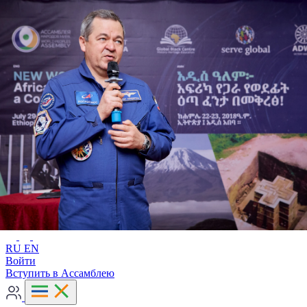
Расширенный поиск
RU
EN
RU
EN
Войти
Вступить в Ассамблею