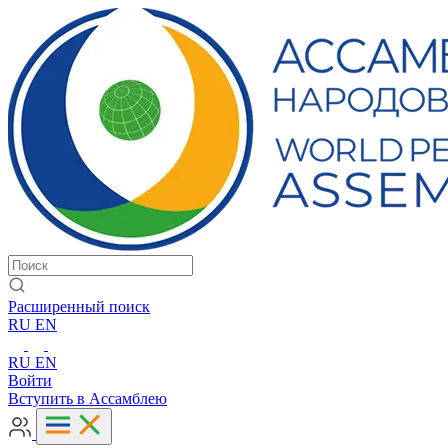
Расширенный поиск
RU
EN
RU
EN
Войти
Вступить в Ассамблею