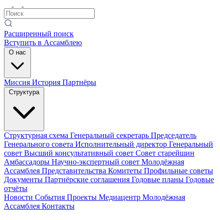
Расширенный поиск
Вступить в Ассамблею
О нас
Миссия
История
Партнёры
Структура
Структурная схема
Генеральный секретарь
Председатель
Генерального совета
Исполнительный директор
Генеральный
совет
Высший консультативный совет
Совет старейшин
Амбассадоры
Научно-экспертный совет
Молодёжная
Ассамблея
Представительства
Комитеты
Профильные советы
Документы
Партнёрские соглашения
Годовые планы
Годовые
отчёты
Новости
События
Проекты
Медиацентр
Молодёжная
Ассамблея
Контакты