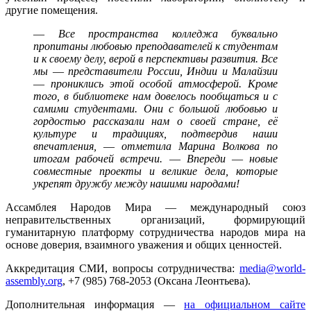
другие помещения.
—
Все пространства колледжа буквально
пропитаны любовью преподавателей к студентам
и к своему делу, верой в перспективы развития. Все
мы
—
представители России, Индии и Малайзии
—
прониклись этой особой атмосферой. Кроме
того, в библиотеке нам довелось пообщаться и с
самими студентами. Они с большой любовью и
гордостью рассказали нам о своей стране, её
культуре и традициях, подтвердив наши
впечатления,
—
отметила Марина Волкова по
итогам рабочей встречи.
—
Впереди
—
новые
совместные проекты и великие дела, которые
укрепят дружбу между нашими народами!
Ассамблея Народов Мира — международный союз
неправительственных организаций, формирующий
гуманитарную платформу сотрудничества народов мира на
основе доверия, взаимного уважения и общих ценностей.
Аккредитация СМИ, вопросы сотрудничества:
media@world-
assembly.org
, +7 (985) 768-2053 (Оксана Леонтьева).
Дополнительная информация —
на официальном сайте