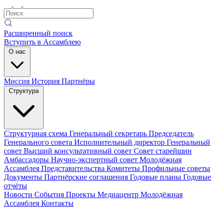
Расширенный поиск
Вступить в Ассамблею
О нас
Миссия
История
Партнёры
Структура
Структурная схема
Генеральный секретарь
Председатель
Генерального совета
Исполнительный директор
Генеральный
совет
Высший консультативный совет
Совет старейшин
Амбассадоры
Научно-экспертный совет
Молодёжная
Ассамблея
Представительства
Комитеты
Профильные советы
Документы
Партнёрские соглашения
Годовые планы
Годовые
отчёты
Новости
События
Проекты
Медиацентр
Молодёжная
Ассамблея
Контакты