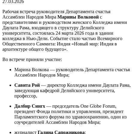
27.03.2026
Рабочая встреча руководителя Департамента счастья
Ассамблеи Народов Мира
Марины Волковой
с
представителями и руководством женского Колледжа имени
Даулата Рама, входящего в структуру Делийского
университета, состоялась 24 марта 2026 года в здании
колледжа в Нью-Дели. Событие стало частью Всемирного
Общественного Саммита: Индия «Новый мир: Индия в
архитектуре общего будущего».
Во встрече приняли участие:
Марина Волкова — руководитель Департамента счастья
Ассамблеи Народов Мира;
Савита Рой
— директор Колледжа имени Даулата Рама,
заведующая кафедрой Делийского университета,
профессор,
Далбир Сингх
— председатель One Globe Forum,
президент Фонда политики и управления, президент
Парламентского форума по здравоохранению, один из
соучредителей Ассамблеи Народов Мира;
журналист
Галина Сапожникова
;