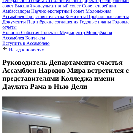
Генерального совета
Исполнительный директор
Генеральный
совет
Высший консультативный совет
Совет старейшин
Амбассадоры
Научно-экспертный совет
Молодёжная
Ассамблея
Представительства
Комитеты
Профильные советы
Документы
Партнёрские соглашения
Годовые планы
Годовые
отчёты
Новости
События
Проекты
Медиацентр
Молодёжная
Ассамблея
Контакты
Вступить в Ассамблею
Назад к новостям
Руководитель Департамента счастья
Ассамблеи Народов Мира встретился с
представителями Колледжа имени
Даулата Рама в Нью-Дели