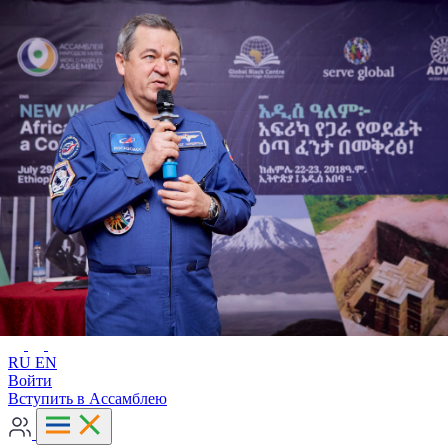
Расширенный поиск
RU
EN
RU
EN
Войти
Вступить в Ассамблею