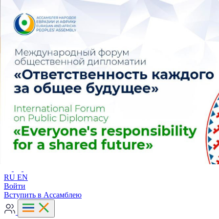
Расширенный поиск
RU
EN
RU
EN
Войти
Вступить в Ассамблею