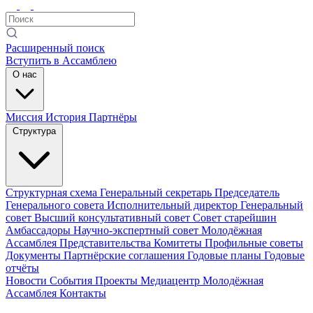
Расширенный поиск
Вступить в Ассамблею
О нас
Миссия
История
Партнёры
Структура
Структурная схема
Генеральный секретарь
Председатель
Генерального совета
Исполнительный директор
Генеральный
совет
Высший консультативный совет
Совет старейшин
Амбассадоры
Научно-экспертный совет
Молодёжная
Ассамблея
Представительства
Комитеты
Профильные советы
Документы
Партнёрские соглашения
Годовые планы
Годовые
отчёты
Новости
События
Проекты
Медиацентр
Молодёжная
Ассамблея
Контакты