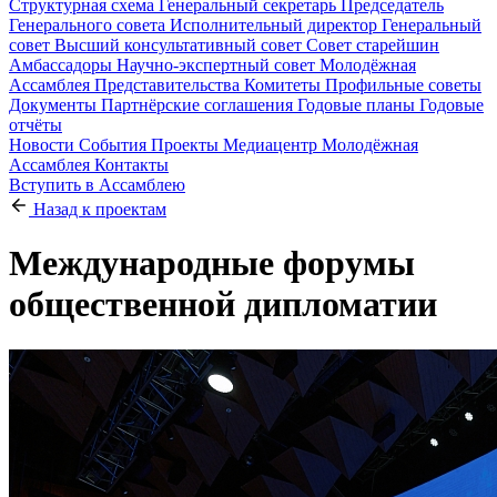
Структурная схема
Генеральный секретарь
Председатель
Генерального совета
Исполнительный директор
Генеральный
совет
Высший консультативный совет
Совет старейшин
Амбассадоры
Научно-экспертный совет
Молодёжная
Ассамблея
Представительства
Комитеты
Профильные советы
Документы
Партнёрские соглашения
Годовые планы
Годовые
отчёты
Новости
События
Проекты
Медиацентр
Молодёжная
Ассамблея
Контакты
Вступить в Ассамблею
Назад к проектам
Международные форумы
общественной дипломатии