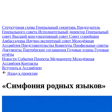
Структурная схема
Генеральный секретарь
Председатель
Генерального совета
Исполнительный директор
Генеральный
совет
Высший консультативный совет
Совет старейшин
Амбассадоры
Научно-экспертный совет
Молодёжная
Ассамблея
Представительства
Комитеты
Профильные советы
Документы
Партнёрские соглашения
Годовые планы
Годовые
отчёты
Новости
События
Проекты
Медиацентр
Молодёжная
Ассамблея
Контакты
Вступить в Ассамблею
Назад к проектам
«Симфония родных языков»