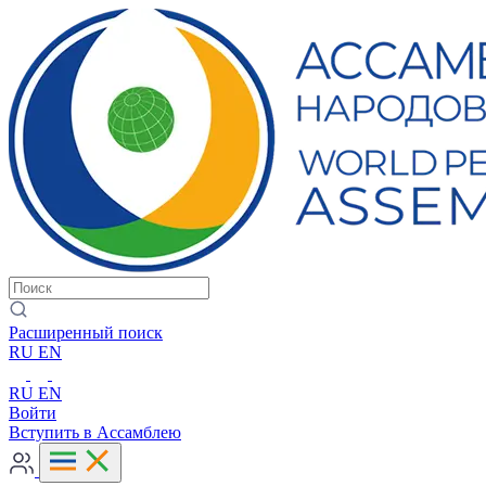
Расширенный поиск
RU
EN
RU
EN
Войти
Вступить в Ассамблею