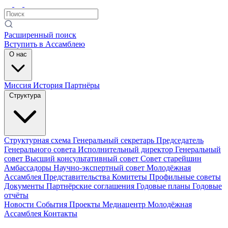
Расширенный поиск
Вступить в Ассамблею
О нас
Миссия
История
Партнёры
Структура
Структурная схема
Генеральный секретарь
Председатель
Генерального совета
Исполнительный директор
Генеральный
совет
Высший консультативный совет
Совет старейшин
Амбассадоры
Научно-экспертный совет
Молодёжная
Ассамблея
Представительства
Комитеты
Профильные советы
Документы
Партнёрские соглашения
Годовые планы
Годовые
отчёты
Новости
События
Проекты
Медиацентр
Молодёжная
Ассамблея
Контакты