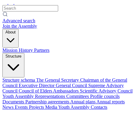
Advanced search
Join the Assembly
About
Mission
History
Partners
Structure
Structure schema
The General Secretary
Chairman of the General
Council
Executive Director
General Council
Supreme Advisory
Council
Council of Elders
Ambassadors
Scientific Advisory Council
Youth Assembly
Representations
Committees
Profile councils
Documents
Partnership agreements
Annual plans
Annual reports
News
Events
Projects
Media
Youth Assembly
Contacts