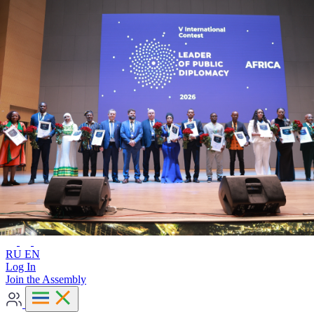
Advanced search
RU
EN
RU
EN
Log In
Join the Assembly