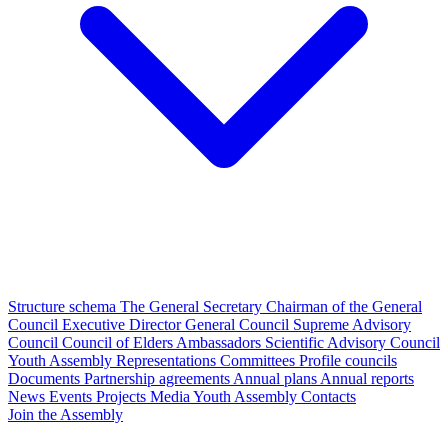
Structure schema
The General Secretary
Chairman of the General
Council
Executive Director
General Council
Supreme Advisory
Council
Council of Elders
Ambassadors
Scientific Advisory Council
Youth Assembly
Representations
Committees
Profile councils
Documents
Partnership agreements
Annual plans
Annual reports
News
Events
Projects
Media
Youth Assembly
Contacts
Join the Assembly