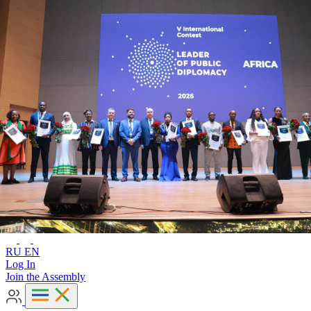
Advanced search
RU
EN
RU
EN
Log In
Join the Assembly