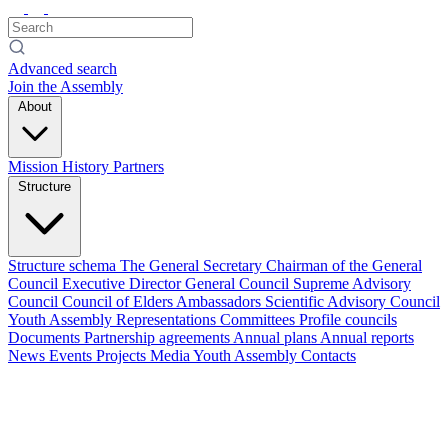
Advanced search
Join the Assembly
About
Mission
History
Partners
Structure
Structure schema
The General Secretary
Chairman of the General
Council
Executive Director
General Council
Supreme Advisory
Council
Council of Elders
Ambassadors
Scientific Advisory Council
Youth Assembly
Representations
Committees
Profile councils
Documents
Partnership agreements
Annual plans
Annual reports
News
Events
Projects
Media
Youth Assembly
Contacts