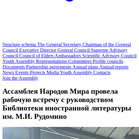
Structure schema
The General Secretary
Chairman of the General
Council
Executive Director
General Council
Supreme Advisory
Council
Council of Elders
Ambassadors
Scientific Advisory Council
Youth Assembly
Representations
Committees
Profile councils
Documents
Partnership agreements
Annual plans
Annual reports
News
Events
Projects
Media
Youth Assembly
Contacts
Join the Assembly
Ассамблея Народов Мира провела
рабочую встречу с руководством
Библиотеки иностранной литературы
им. М.И. Рудомино