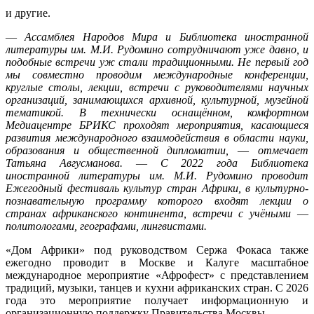
и другие.
—
Ассамблея Народов Мира и Библиотека иностранной
литературы им. М.И. Рудомино сотрудничают уже давно, и
подобные встречи уж стали традиционными. Не первый год
мы совместно проводим международные конференции,
круглые столы, лекции, встречи с руководителями научных
организаций, занимающихся архивной, культурной, музейной
тематикой. В технически оснащённом, комфортном
Медиацентре БРИКС проходят мероприятия, касающиеся
развития международного взаимодействия в области науки,
образования и общественной дипломатии,
—
отмечает
Татьяна Авгусманова.
—
С 2022 года Библиотека
иностранной литературы им. М.И. Рудомино проводит
Ежегодный фестиваль культур стран Африки, в культурно-
познавательную программу которого входят лекции о
странах африканского континента, встречи с учёными
—
политологами, географами, лингвистами.
«Дом Африки» под руководством Сержа Фокаса также
ежегодно проводит в Москве и Калуге масштабное
международное мероприятие «Афрофест» с представлением
традиций, музыки, танцев и кухни африканских стран. С 2026
года это мероприятие получает информационную и
организационную поддержку Правительства Москвы.