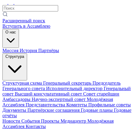
Расширенный поиск
Вступить в Ассамблею
О нас
Миссия
История
Партнёры
Структура
Структурная схема
Генеральный секретарь
Председатель
Генерального совета
Исполнительный директор
Генеральный
совет
Высший консультативный совет
Совет старейшин
Амбассадоры
Научно-экспертный совет
Молодёжная
Ассамблея
Представительства
Комитеты
Профильные советы
Документы
Партнёрские соглашения
Годовые планы
Годовые
отчёты
Новости
События
Проекты
Медиацентр
Молодёжная
Ассамблея
Контакты