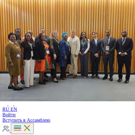
Расширенный поиск
RU
EN
RU
EN
Войти
Вступить в Ассамблею