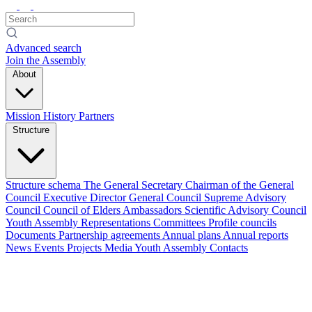
Advanced search
Join the Assembly
About
Mission
History
Partners
Structure
Structure schema
The General Secretary
Chairman of the General
Council
Executive Director
General Council
Supreme Advisory
Council
Council of Elders
Ambassadors
Scientific Advisory Council
Youth Assembly
Representations
Committees
Profile councils
Documents
Partnership agreements
Annual plans
Annual reports
News
Events
Projects
Media
Youth Assembly
Contacts