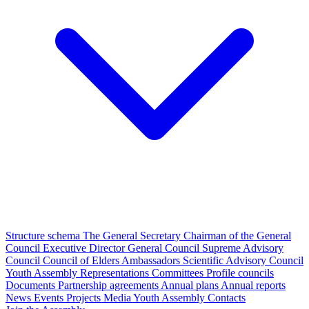
Structure schema
The General Secretary
Chairman of the General
Council
Executive Director
General Council
Supreme Advisory
Council
Council of Elders
Ambassadors
Scientific Advisory Council
Youth Assembly
Representations
Committees
Profile councils
Documents
Partnership agreements
Annual plans
Annual reports
News
Events
Projects
Media
Youth Assembly
Contacts