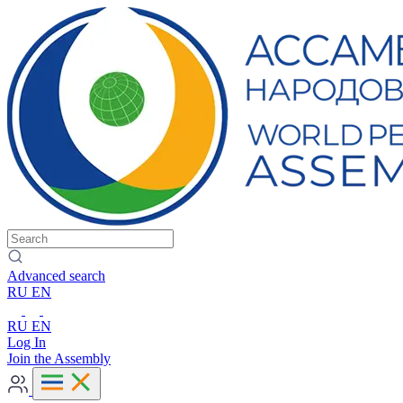
Advanced search
RU
EN
RU
EN
Log In
Join the Assembly