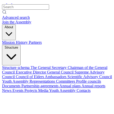
Advanced search
Join the Assembly
About
Mission
History
Partners
Structure
Structure schema
The General Secretary
Chairman of the General
Council
Executive Director
General Council
Supreme Advisory
Council
Council of Elders
Ambassadors
Scientific Advisory Council
Youth Assembly
Representations
Committees
Profile councils
Documents
Partnership agreements
Annual plans
Annual reports
News
Events
Projects
Media
Youth Assembly
Contacts