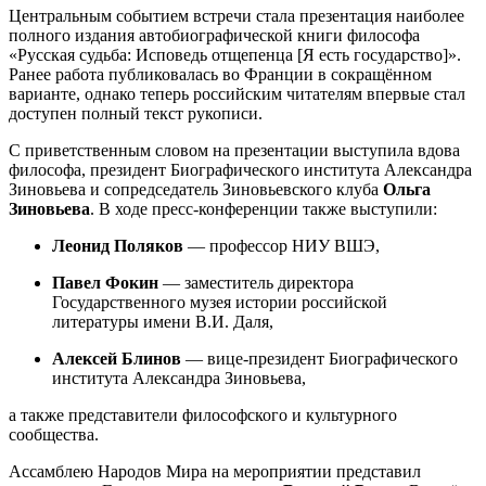
Центральным событием встречи стала презентация наиболее
полного издания автобиографической книги философа
«Русская судьба: Исповедь отщепенца [Я есть государство]».
Ранее работа публиковалась во Франции в сокращённом
варианте, однако теперь российским читателям впервые стал
доступен полный текст рукописи.
С приветственным словом на презентации выступила вдова
философа, президент Биографического института Александра
Зиновьева и сопредседатель Зиновьевского клуба
Ольга
Зиновьева
. В ходе пресс-конференции также выступили:
Леонид Поляков
— профессор НИУ ВШЭ,
Павел Фокин
— заместитель директора
Государственного музея истории российской
литературы имени В.И. Даля,
Алексей Блинов
— вице-президент Биографического
института Александра Зиновьева,
а также представители философского и культурного
сообщества.
Ассамблею Народов Мира на мероприятии представил