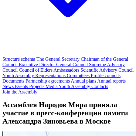
Structure schema
The General Secretary
Chairman of the General
Council
Executive Director
General Council
Supreme Advisory
Council
Council of Elders
Ambassadors
Scientific Advisory Council
Youth Assembly
Representations
Committees
Profile councils
Documents
Partnership agreements
Annual plans
Annual reports
News
Events
Projects
Media
Youth Assembly
Contacts
Join the Assembly
Ассамблея Народов Мира приняла
участие в пресс-конференции памяти
Александра Зиновьева в Москве