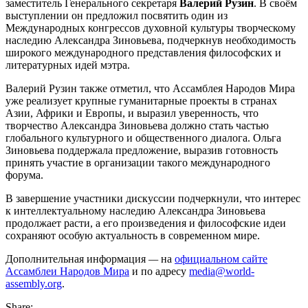
заместитель Генерального секретаря
Валерий Рузин
. В своём
выступлении он предложил посвятить один из
Международных конгрессов духовной культуры творческому
наследию Александра Зиновьева, подчеркнув необходимость
широкого международного представления философских и
литературных идей мэтра.
Валерий Рузин также отметил, что Ассамблея Народов Мира
уже реализует крупные гуманитарные проекты в странах
Азии, Африки и Европы, и выразил уверенность, что
творчество Александра Зиновьева должно стать частью
глобального культурного и общественного диалога. Ольга
Зиновьева поддержала предложение, выразив готовность
принять участие в организации такого международного
форума.
В завершение участники дискуссии подчеркнули, что интерес
к интеллектуальному наследию Александра Зиновьева
продолжает расти, а его произведения и философские идеи
сохраняют особую актуальность в современном мире.
Дополнительная информация
—
на
официальном сайте
Ассамблеи Народов Мира
и по адресу
media@world-
assembly.org
.
Share: