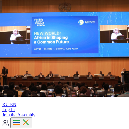
Advanced search
RU
EN
RU
EN
Log In
Join the Assembly