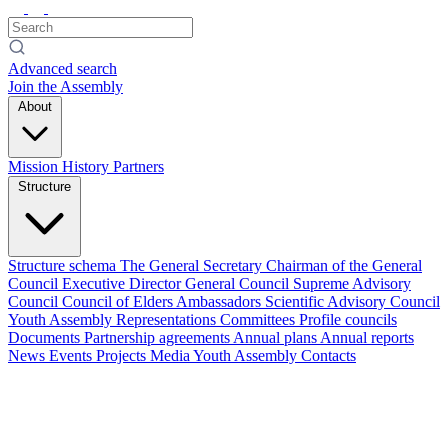
Advanced search
Join the Assembly
About
Mission
History
Partners
Structure
Structure schema
The General Secretary
Chairman of the General
Council
Executive Director
General Council
Supreme Advisory
Council
Council of Elders
Ambassadors
Scientific Advisory Council
Youth Assembly
Representations
Committees
Profile councils
Documents
Partnership agreements
Annual plans
Annual reports
News
Events
Projects
Media
Youth Assembly
Contacts