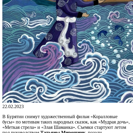
22.02.2023
В Бурятии снимут художественный фильм «Коралловые
бусы» по мотивам таких народных сказок, как «Мудрая дочь»,
«Меткая стрела» и «Злая Шаманка». Съемки стартуют летом
под руководством
Татьяны Мирошник
, позади –