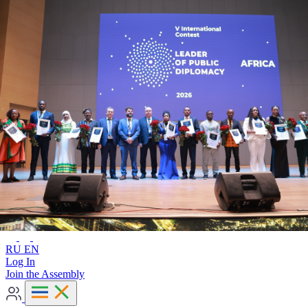
Advanced search
RU
EN
RU
EN
Log In
Join the Assembly