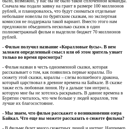
было, возможно, у нас бы не было такой сплоченной команды.
Сначала мы подали заявку на грант в размере 100 миллионов
рублей, и планировалось, что будут сниматься отдельные
небольшие новеллы по бурятским сказкам, но экспертная
комиссия не поддержала такой вариант. Вместо этого нам
предложили объединить несколько сказок в один
полнометражный фильм и выделили бюджет 70 миллионов
рублей.
- Фильм получил название «Коралловые бусы». В нем
заложен определенный смысл или об этом зритель узнает
только во время просмотра?
- Фильм назван в честь одноименной сказки, которая
рассказывает о том, как появились первые кораллы. По
сюжету этой сказки, кораллы – слезы волшебного дракона,
который царствовал в древние времена на Байкале. В сказке
также есть любовная линия. Ну а дальше там интрига,
которую мне бы не хотелось раскрывать. В давние времена в
Бурятии считалось, что чем больше у людей кораллов, тем
лучше их благосостояние.
- Мы знаем, что фильм расскажет о возникновении озера
Байкал. Что еще вы можете рассказать о сюжете фильма?
- В фильме будет много сюжетных линий и интриг. Например,