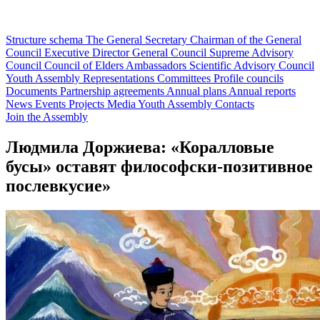
Structure schema
The General Secretary
Chairman of the General
Council
Executive Director
General Council
Supreme Advisory
Council
Council of Elders
Ambassadors
Scientific Advisory Council
Youth Assembly
Representations
Committees
Profile councils
Documents
Partnership agreements
Annual plans
Annual reports
News
Events
Projects
Media
Youth Assembly
Contacts
Join the Assembly
Людмила Доржиева: «Коралловые
бусы» оставят философски-позитивное
послевкусие»