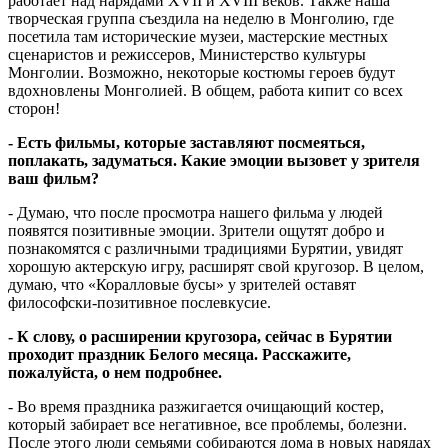
работает над нарядами XVII и XVIII веков. Также наша
творческая группа съездила на неделю в Монголию, где
посетила там исторические музеи, мастерские местных
сценаристов и режиссеров, Министерство культуры
Монголии. Возможно, некоторые костюмы героев будут
вдохновлены Монголией. В общем, работа кипит со всех
сторон!
- Есть фильмы, которые заставляют посмеяться,
поплакать, задуматься. Какие эмоции вызовет у зрителя
ваш фильм?
- Думаю, что после просмотра нашего фильма у людей
появятся позитивные эмоции. Зрители ощутят добро и
познакомятся с различными традициями Бурятии, увидят
хорошую актерскую игру, расширят свой кругозор. В целом,
думаю, что «Коралловые бусы» у зрителей оставят
философски-позитивное послевкусие.
- К слову, о расширении кругозора, сейчас в Бурятии
проходит праздник Белого месяца. Расскажите,
пожалуйста, о нем подробнее.
- Во время праздника разжигается очищающий костер,
который забирает все негативное, все проблемы, болезни.
После этого люди семьями собираются дома в новых нарядах