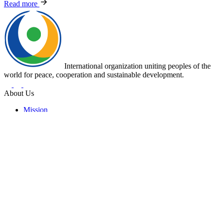
Read more
International organization uniting peoples of the
world for peace, cooperation and sustainable development.
About Us
Mission
Key Milestones
Leadership
Partnership Agreements
Key Documents
Activities
News
Events
Programs and Projects
Representative Offices