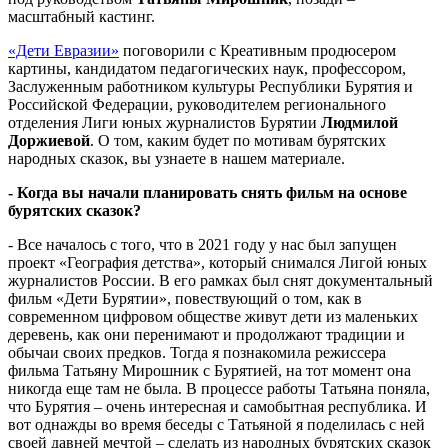
масштабный кастинг.
«Дети Евразии»
поговорили с Креативным продюсером
картины, кандидатом педагогических наук, профессором,
Заслуженным работником культуры Республики Бурятия и
Российской Федерации, руководителем регионального
отделения Лиги юных журналистов Бурятии
Людмилой
Доржиевой
. О том, каким будет по мотивам бурятских
народных сказок, вы узнаете в нашем материале.
- Когда вы начали планировать снять фильм на основе
бурятских сказок?
- Все началось с того, что в 2021 году у нас был запущен
проект «География детства», который снимался Лигой юных
журналистов России. В его рамках был снят документальный
фильм «Дети Бурятии», повествующий о том, как в
современном цифровом обществе живут дети из маленьких
деревень, как они перенимают и продолжают традиции и
обычаи своих предков. Тогда я познакомила режиссера
фильма Татьяну Мирошник с Бурятией, на тот момент она
никогда еще там не была. В процессе работы Татьяна поняла,
что Бурятия – очень интересная и самобытная республика. И
вот однажды во время беседы с Татьяной я поделилась с ней
своей давней мечтой – сделать из народных бурятских сказок