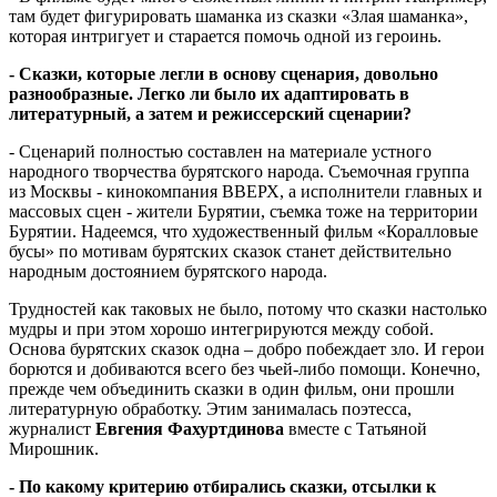
там будет фигурировать шаманка из сказки «Злая шаманка»,
которая интригует и старается помочь одной из героинь.
- Сказки, которые легли в основу сценария, довольно
разнообразные. Легко ли было их адаптировать в
литературный, а затем и режиссерский сценарии?
- Сценарий полностью составлен на материале устного
народного творчества бурятского народа. Съемочная группа
из Москвы - кинокомпания ВВЕРХ, а исполнители главных и
массовых сцен - жители Бурятии, съемка тоже на территории
Бурятии. Надеемся, что художественный фильм «Коралловые
бусы» по мотивам бурятских сказок станет действительно
народным достоянием бурятского народа.
Трудностей как таковых не было, потому что сказки настолько
мудры и при этом хорошо интегрируются между собой.
Основа бурятских сказок одна – добро побеждает зло. И герои
борются и добиваются всего без чьей-либо помощи. Конечно,
прежде чем объединить сказки в один фильм, они прошли
литературную обработку. Этим занималась поэтесса,
журналист
Евгения Фахуртдинова
вместе с Татьяной
Мирошник.
- По какому критерию отбирались сказки, отсылки к