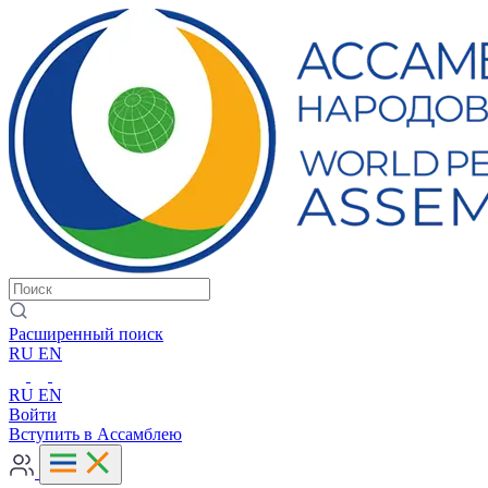
Расширенный поиск
RU
EN
RU
EN
Войти
Вступить в Ассамблею