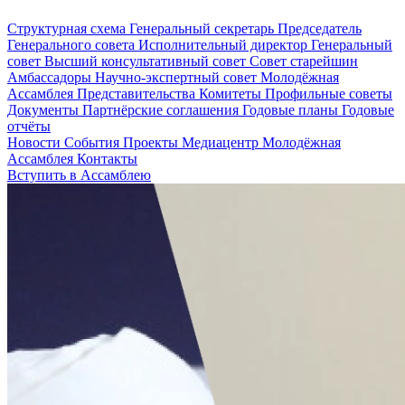
Структурная схема
Генеральный секретарь
Председатель
Генерального совета
Исполнительный директор
Генеральный
совет
Высший консультативный совет
Совет старейшин
Амбассадоры
Научно-экспертный совет
Молодёжная
Ассамблея
Представительства
Комитеты
Профильные советы
Документы
Партнёрские соглашения
Годовые планы
Годовые
отчёты
Новости
События
Проекты
Медиацентр
Молодёжная
Ассамблея
Контакты
Вступить в Ассамблею