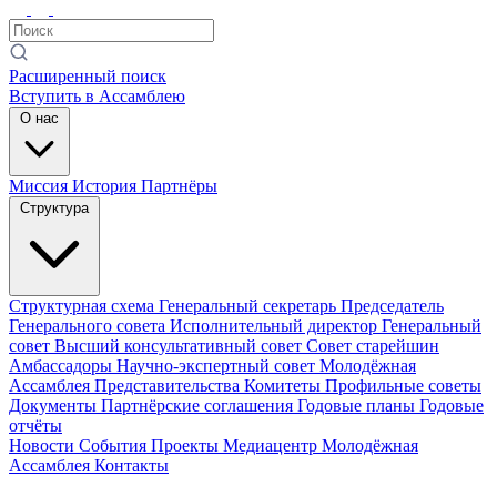
Расширенный поиск
Вступить в Ассамблею
О нас
Миссия
История
Партнёры
Структура
Структурная схема
Генеральный секретарь
Председатель
Генерального совета
Исполнительный директор
Генеральный
совет
Высший консультативный совет
Совет старейшин
Амбассадоры
Научно-экспертный совет
Молодёжная
Ассамблея
Представительства
Комитеты
Профильные советы
Документы
Партнёрские соглашения
Годовые планы
Годовые
отчёты
Новости
События
Проекты
Медиацентр
Молодёжная
Ассамблея
Контакты