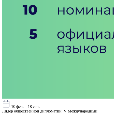
10 фев. – 18 сен.
Лидер общественной дипломатии. V Международный