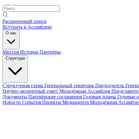
Расширенный поиск
Вступить в Ассамблею
О нас
Миссия
История
Партнёры
Структура
Структурная схема
Генеральный секретарь
Председатель Генер
Научно-экспертный совет
Молодёжная Ассамблея
Представите
Документы
Партнёрские соглашения
Годовые планы
Годовые 
Новости
События
Проекты
Медиацентр
Молодёжная Ассамбл