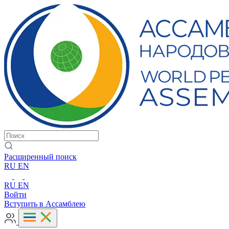
Расширенный поиск
RU
EN
RU
EN
Войти
Вступить в Ассамблею