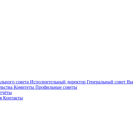
ального совета
Исполнительный директор
Генеральный совет
Вы
льства
Комитеты
Профильные советы
отчёты
ея
Контакты