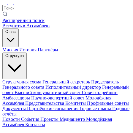
Расширенный поиск
Вступить в Ассамблею
О нас
Миссия
История
Партнёры
Структура
Структурная схема
Генеральный секретарь
Председатель
Генерального совета
Исполнительный директор
Генеральный
совет
Высший консультативный совет
Совет старейшин
Амбассадоры
Научно-экспертный совет
Молодёжная
Ассамблея
Представительства
Комитеты
Профильные советы
Документы
Партнёрские соглашения
Годовые планы
Годовые
отчёты
Новости
События
Проекты
Медиацентр
Молодёжная
Ассамблея
Контакты