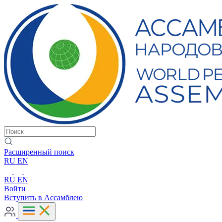
Расширенный поиск
RU
EN
RU
EN
Войти
Вступить в Ассамблею