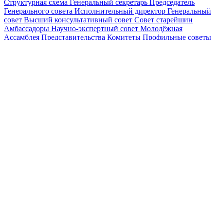
Структурная схема
Генеральный секретарь
Председатель
Генерального совета
Исполнительный директор
Генеральный
совет
Высший консультативный совет
Совет старейшин
Амбассадоры
Научно-экспертный совет
Молодёжная
Ассамблея
Представительства
Комитеты
Профильные советы
Документы
Партнёрские соглашения
Годовые планы
Годовые
отчёты
Новости
События
Проекты
Медиацентр
Молодёжная
Ассамблея
Контакты
Вступить в Ассамблею
О нас
Мы создаём будущее через диалог
Международная
организация, объединяющая народы мира для достижения
мира, взаимопонимания и устойчивого развития
Вступить в Ассамблею
Наша миссия
Утверждение единства народов, основанного на духовно-
нравственных ценностях и общей ответственности за будущее
человечества.
Наше видение