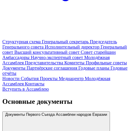
Структурная схема
Генеральный секретарь
Председатель
Генерального совета
Исполнительный директор
Генеральный
совет
Высший консультативный совет
Совет старейшин
Амбассадоры
Научно-экспертный совет
Молодёжная
Ассамблея
Представительства
Комитеты
Профильные советы
Документы
Партнёрские соглашения
Годовые планы
Годовые
отчёты
Новости
События
Проекты
Медиацентр
Молодёжная
Ассамблея
Контакты
Вступить в Ассамблею
Основные документы
Документы Первого Съезда Ассамблеи народов Евразии