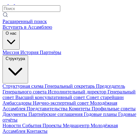
Расширенный поиск
Вступить в Ассамблею
О нас
Миссия
История
Партнёры
Структура
Структурная схема
Генеральный секретарь
Председатель
Генерального совета
Исполнительный директор
Генеральный
совет
Высший консультативный совет
Совет старейшин
Амбассадоры
Научно-экспертный совет
Молодёжная
Ассамблея
Представительства
Комитеты
Профильные советы
Документы
Партнёрские соглашения
Годовые планы
Годовые
отчёты
Новости
События
Проекты
Медиацентр
Молодёжная
Ассамблея
Контакты