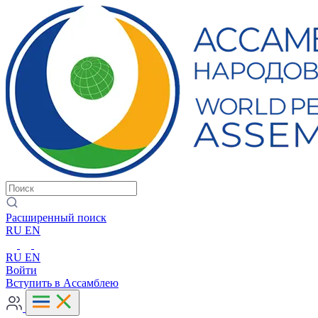
Расширенный поиск
RU
EN
RU
EN
Войти
Вступить в Ассамблею