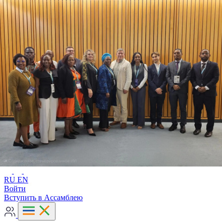
Расширенный поиск
RU
EN
RU
EN
Войти
Вступить в Ассамблею