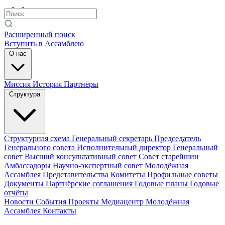
Расширенный поиск
Вступить в Ассамблею
О нас
Миссия
История
Партнёры
Структура
Структурная схема
Генеральный секретарь
Председатель
Генерального совета
Исполнительный директор
Генеральный
совет
Высший консультативный совет
Совет старейшин
Амбассадоры
Научно-экспертный совет
Молодёжная
Ассамблея
Представительства
Комитеты
Профильные советы
Документы
Партнёрские соглашения
Годовые планы
Годовые
отчёты
Новости
События
Проекты
Медиацентр
Молодёжная
Ассамблея
Контакты