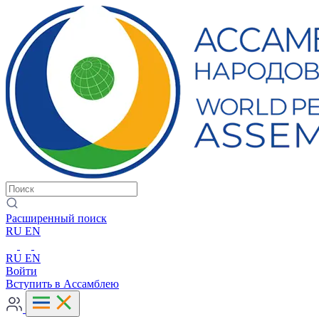
Расширенный поиск
RU
EN
RU
EN
Войти
Вступить в Ассамблею