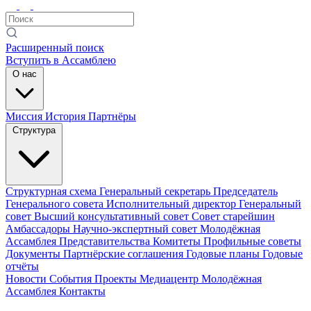
Расширенный поиск
Вступить в Ассамблею
О нас
Миссия
История
Партнёры
Структура
Структурная схема
Генеральный секретарь
Председатель
Генерального совета
Исполнительный директор
Генеральный
совет
Высший консультативный совет
Совет старейшин
Амбассадоры
Научно-экспертный совет
Молодёжная
Ассамблея
Представительства
Комитеты
Профильные советы
Документы
Партнёрские соглашения
Годовые планы
Годовые
отчёты
Новости
События
Проекты
Медиацентр
Молодёжная
Ассамблея
Контакты