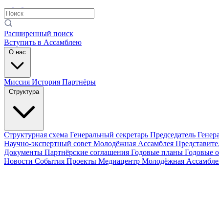
Расширенный поиск
Вступить в Ассамблею
О нас
Миссия
История
Партнёры
Структура
Структурная схема
Генеральный секретарь
Председатель Генер
Научно-экспертный совет
Молодёжная Ассамблея
Представите
Документы
Партнёрские соглашения
Годовые планы
Годовые 
Новости
События
Проекты
Медиацентр
Молодёжная Ассамбл