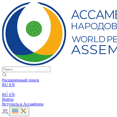
Расширенный поиск
RU
EN
RU
EN
Войти
Вступить в Ассамблею