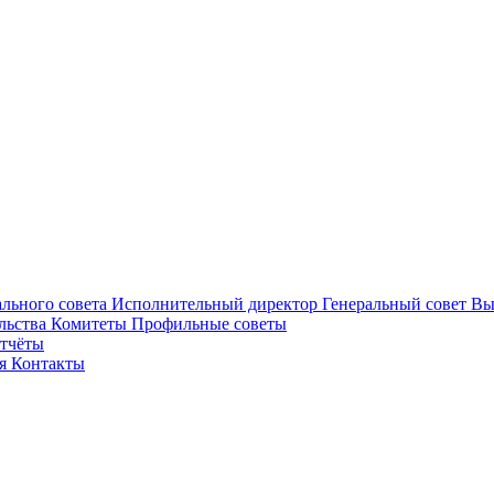
ального совета
Исполнительный директор
Генеральный совет
Вы
льства
Комитеты
Профильные советы
отчёты
ея
Контакты