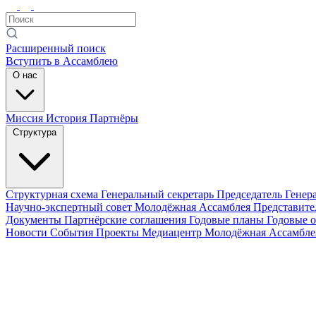
Расширенный поиск
Вступить в Ассамблею
О нас
Миссия
История
Партнёры
Структура
Структурная схема
Генеральный секретарь
Председатель Генер
Научно-экспертный совет
Молодёжная Ассамблея
Представите
Документы
Партнёрские соглашения
Годовые планы
Годовые 
Новости
События
Проекты
Медиацентр
Молодёжная Ассамбл