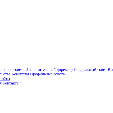
ального совета
Исполнительный директор
Генеральный совет
Вы
льства
Комитеты
Профильные советы
отчёты
ея
Контакты