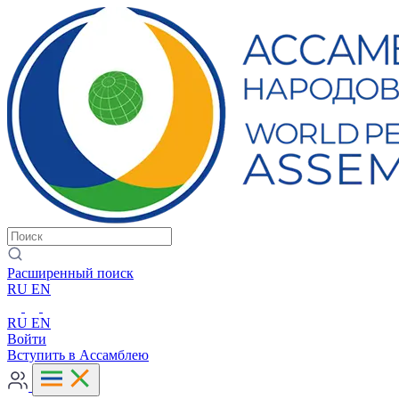
Расширенный поиск
RU
EN
RU
EN
Войти
Вступить в Ассамблею