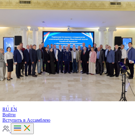
Расширенный поиск
RU
EN
RU
EN
Войти
Вступить в Ассамблею