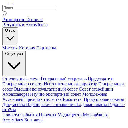
Расширенный поиск
Вступить в Ассамблею
О нас
Миссия
История
Партнёры
Структура
Структурная схема
Генеральный секретарь
Председатель
Генерального совета
Исполнительный директор
Генеральный
совет
Высший консультативный совет
Совет старейшин
Амбассадоры
Научно-экспертный совет
Молодёжная
Ассамблея
Представительства
Комитеты
Профильные советы
Документы
Партнёрские соглашения
Годовые планы
Годовые
отчёты
Новости
События
Проекты
Медиацентр
Молодёжная
Ассамблея
Контакты