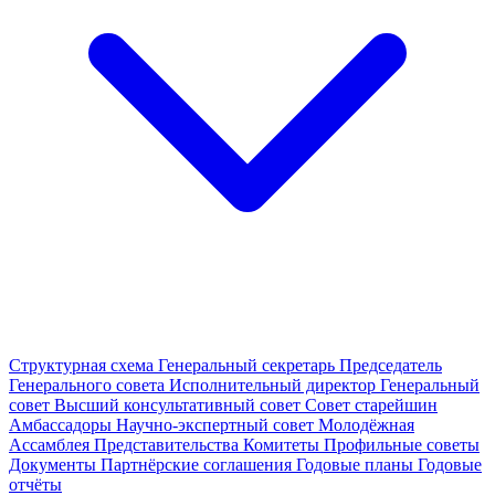
Структурная схема
Генеральный секретарь
Председатель
Генерального совета
Исполнительный директор
Генеральный
совет
Высший консультативный совет
Совет старейшин
Амбассадоры
Научно-экспертный совет
Молодёжная
Ассамблея
Представительства
Комитеты
Профильные советы
Документы
Партнёрские соглашения
Годовые планы
Годовые
отчёты