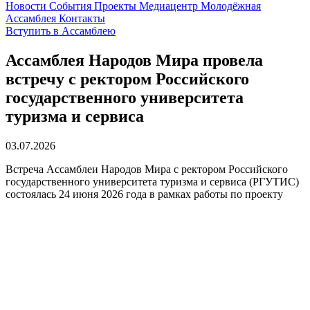
Новости
События
Проекты
Медиацентр
Молодёжная
Ассамблея
Контакты
Вступить в Ассамблею
Ассамблея Народов Мира провела
встречу с ректором Российского
государственного университета
туризма и сервиса
03.07.2026
Встреча Ассамблеи Народов Мира с ректором Российского
государственного университета туризма и сервиса (РГУТИС)
состоялась 24 июня 2026 года в рамках работы по проекту
«Международное взаимодействие в развитии туризма и
индустрии гостеприимства».
В начале 2026 года РГУТИС во главе с ректором
Амбарцумом Галустовым
совместно с администрацией
Хабаровского края и губернатором
Дмитрием Демешиным
запустили первый в России образовательный акселератор в
сфере туризма «Разработка и продвижение туристских бизнес-
проектов с учётом территориального развития». Он