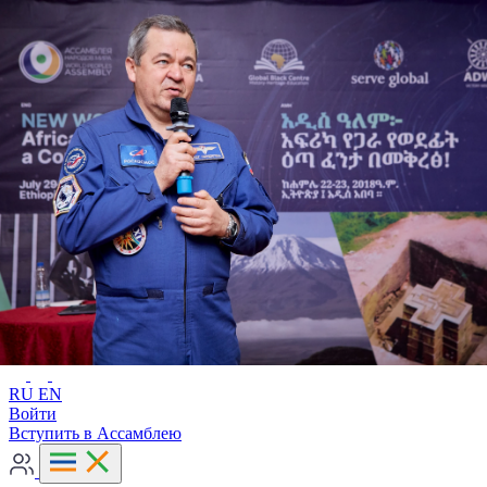
Расширенный поиск
RU
EN
RU
EN
Войти
Вступить в Ассамблею