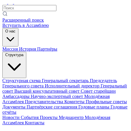
Расширенный поиск
Вступить в Ассамблею
О нас
Миссия
История
Партнёры
Структура
Структурная схема
Генеральный секретарь
Председатель
Генерального совета
Исполнительный директор
Генеральный
совет
Высший консультативный совет
Совет старейшин
Амбассадоры
Научно-экспертный совет
Молодёжная
Ассамблея
Представительства
Комитеты
Профильные советы
Документы
Партнёрские соглашения
Годовые планы
Годовые
отчёты
Новости
События
Проекты
Медиацентр
Молодёжная
Ассамблея
Контакты