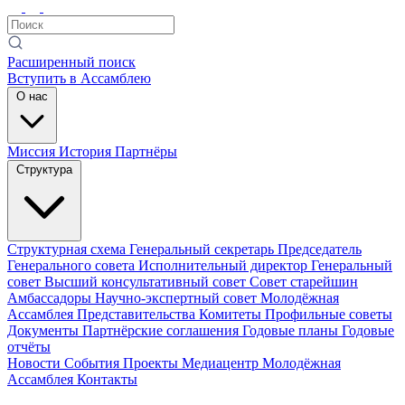
Расширенный поиск
Вступить в Ассамблею
О нас
Миссия
История
Партнёры
Структура
Структурная схема
Генеральный секретарь
Председатель
Генерального совета
Исполнительный директор
Генеральный
совет
Высший консультативный совет
Совет старейшин
Амбассадоры
Научно-экспертный совет
Молодёжная
Ассамблея
Представительства
Комитеты
Профильные советы
Документы
Партнёрские соглашения
Годовые планы
Годовые
отчёты
Новости
События
Проекты
Медиацентр
Молодёжная
Ассамблея
Контакты