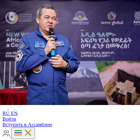
Расширенный поиск
RU
EN
RU
EN
Войти
Вступить в Ассамблею