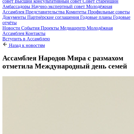
совет
Высший консультативный совет
Совет старейшин
Амбассадоры
Научно-экспертный совет
Молодёжная
Ассамблея
Представительства
Комитеты
Профильные советы
Документы
Партнёрские соглашения
Годовые планы
Годовые
отчёты
Новости
События
Проекты
Медиацентр
Молодёжная
Ассамблея
Контакты
Вступить в Ассамблею
Назад к новостям
Ассамблея Народов Мира с размахом
отметила Международный день семей