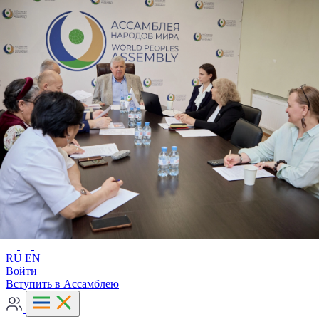
Расширенный поиск
RU
EN
RU
EN
Войти
Вступить в Ассамблею