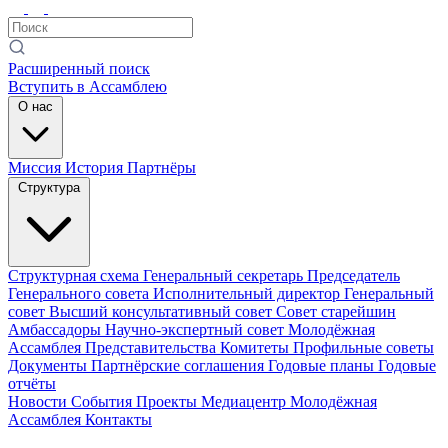
Расширенный поиск
Вступить в Ассамблею
О нас
Миссия
История
Партнёры
Структура
Структурная схема
Генеральный секретарь
Председатель
Генерального совета
Исполнительный директор
Генеральный
совет
Высший консультативный совет
Совет старейшин
Амбассадоры
Научно-экспертный совет
Молодёжная
Ассамблея
Представительства
Комитеты
Профильные советы
Документы
Партнёрские соглашения
Годовые планы
Годовые
отчёты
Новости
События
Проекты
Медиацентр
Молодёжная
Ассамблея
Контакты