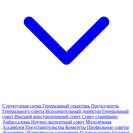
Структурная схема
Генеральный секретарь
Председатель
Генерального совета
Исполнительный директор
Генеральный
совет
Высший консультативный совет
Совет старейшин
Амбассадоры
Научно-экспертный совет
Молодёжная
Ассамблея
Представительства
Комитеты
Профильные советы
Документы
Партнёрские соглашения
Годовые планы
Годовые