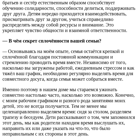
братьев и сестёр естественным образом способствует
обучению солидарности, способности делиться, поддерживать
друг друга. Детям нередко приходится взаимодействовать,
присматривать друг за другом, учиться справедливо
распределять между собой ресурсы и внимание. Это
укрепляет чувство общности и взаимной ответственности.
—
В чём секрет сплочённости вашей семьи?
—
Основываясь на моём опыте, семья остаётся крепкой и
сплочённой благодаря постоянной коммуникации и
стремлению проводить время вместе. Независимо от того,
насколько вы загружены работой, ежедневным стрессом и как
тяжёл ваш график, необходимо регулярно выделять время для
совместного досуга, когда семья может собраться вместе.
Именно поэтому в нашем доме мы стараемся ужинать
совместно настолько часто, насколько это возможно. Конечно,
с моим рабочим графиком и разного рода занятиями моих
детей, это не всегда получается. Тем не менее мы
целенаправленно выделяем время: сидя за столом, разделяем
трапезу и беседуем. Дети рассказывают о том, чем запомнился
этот день, мы как родители находим время выслушать их,
направить их или даже указать на что-то, что было
неправильным с их стороны в этот день.