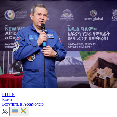
Расширенный поиск
RU
EN
RU
EN
Войти
Вступить в Ассамблею