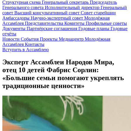
Структурная схема
Генеральный секретарь
Председатель
Генерального совета
Исполнительный директор
Генеральный
совет
Высший консультативный совет
Совет старейшин
Амбассадоры
Научно-экспертный совет
Молодёжная
Ассамблея
Представительства
Комитеты
Профильные советы
Документы
Партнёрские соглашения
Годовые планы
Годовые
отчёты
Новости
События
Проекты
Медиацентр
Молодёжная
Ассамблея
Контакты
Вступить в Ассамблею
Эксперт Ассамблеи Народов Мира,
отец 10 детей Фабрис Сорлин:
«Большие семьи помогают укреплять
традиционные ценности»