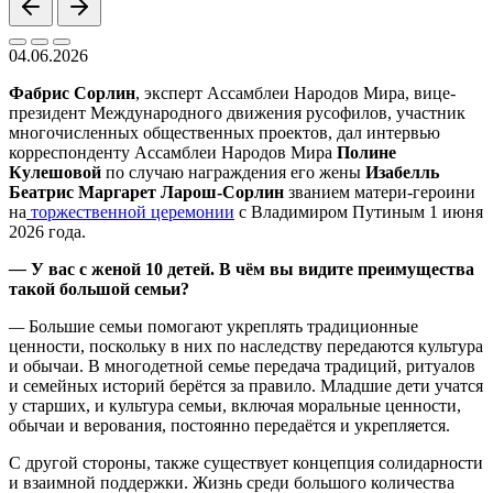
04.06.2026
Фабрис Сорлин
, эксперт Ассамблеи Народов Мира, вице-
президент Международного движения русофилов, участник
многочисленных общественных проектов, дал интервью
корреспонденту Ассамблеи Народов Мира
Полине
Кулешовой
по случаю награждения его жены
Изабелль
Беатрис Маргарет Ларош-Сорлин
званием матери-героини
на
торжественной церемонии
с Владимиром Путиным 1 июня
2026 года.
—
У вас с женой 10 детей. В чём вы видите преимущества
такой большой семьи?
—
Большие семьи помогают укреплять традиционные
ценности, поскольку в них по наследству передаются культура
и обычаи. В многодетной семье передача традиций, ритуалов
и семейных историй берётся за правило. Младшие дети учатся
у старших, и культура семьи, включая моральные ценности,
обычаи и верования, постоянно передаётся и укрепляется.
С другой стороны, также существует концепция солидарности
и взаимной поддержки. Жизнь среди большого количества