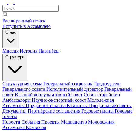
Расширенный поиск
Вступить в Ассамблею
О нас
Миссия
История
Партнёры
Структура
Структурная схема
Генеральный секретарь
Председатель
Генерального совета
Исполнительный директор
Генеральный
совет
Высший консультативный совет
Совет старейшин
Амбассадоры
Научно-экспертный совет
Молодёжная
Ассамблея
Представительства
Комитеты
Профильные советы
Документы
Партнёрские соглашения
Годовые планы
Годовые
отчёты
Новости
События
Проекты
Медиацентр
Молодёжная
Ассамблея
Контакты