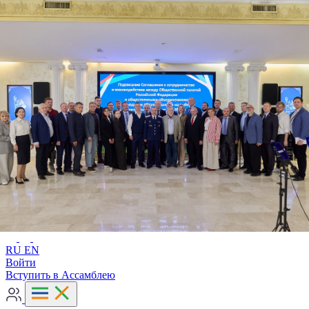
Расширенный поиск
RU
EN
RU
EN
Войти
Вступить в Ассамблею