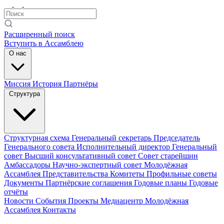
Расширенный поиск
Вступить в Ассамблею
О нас
Миссия
История
Партнёры
Структура
Структурная схема
Генеральный секретарь
Председатель
Генерального совета
Исполнительный директор
Генеральный
совет
Высший консультативный совет
Совет старейшин
Амбассадоры
Научно-экспертный совет
Молодёжная
Ассамблея
Представительства
Комитеты
Профильные советы
Документы
Партнёрские соглашения
Годовые планы
Годовые
отчёты
Новости
События
Проекты
Медиацентр
Молодёжная
Ассамблея
Контакты