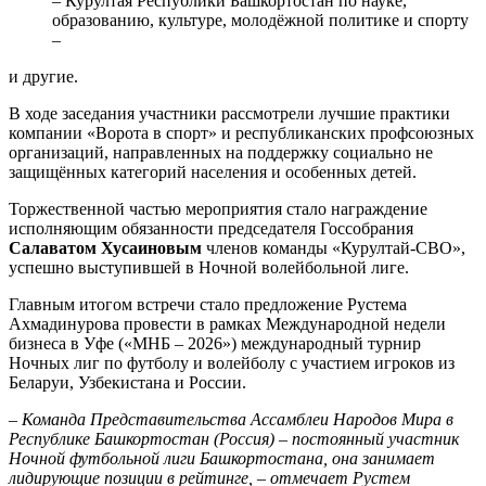
– Курултая Республики Башкортостан по науке,
образованию, культуре, молодёжной политике и спорту
–
и другие.
В ходе заседания участники рассмотрели лучшие практики
компании «Ворота в спорт» и республиканских профсоюзных
организаций, направленных на поддержку социально не
защищённых категорий населения и особенных детей.
Торжественной частью мероприятия стало награждение
исполняющим обязанности председателя Госсобрания
Салаватом Хусаиновым
членов команды «Курултай-СВО»,
успешно выступившей в Ночной волейбольной лиге.
Главным итогом встречи стало предложение Рустема
Ахмадинурова провести в рамках Международной недели
бизнеса в Уфе («МНБ – 2026») международный турнир
Ночных лиг по футболу и волейболу с участием игроков из
Беларуи, Узбекистана и России.
– Команда Представительства Ассамблеи Народов Мира в
Республике Башкортостан (Россия) – постоянный участник
Ночной футбольной лиги Башкортостана, она занимает
лидирующие позиции в рейтинге, – отмечает Рустем