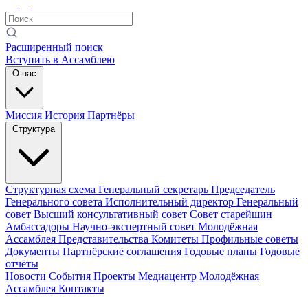
Расширенный поиск
Вступить в Ассамблею
О нас
Миссия
История
Партнёры
Структура
Структурная схема
Генеральный секретарь
Председатель
Генерального совета
Исполнительный директор
Генеральный
совет
Высший консультативный совет
Совет старейшин
Амбассадоры
Научно-экспертный совет
Молодёжная
Ассамблея
Представительства
Комитеты
Профильные советы
Документы
Партнёрские соглашения
Годовые планы
Годовые
отчёты
Новости
События
Проекты
Медиацентр
Молодёжная
Ассамблея
Контакты