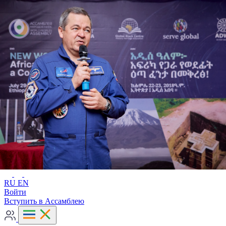
Расширенный поиск
RU
EN
RU
EN
Войти
Вступить в Ассамблею