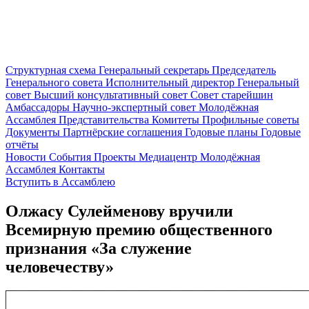
Структурная схема
Генеральный секретарь
Председатель
Генерального совета
Исполнительный директор
Генеральный
совет
Высший консультативный совет
Совет старейшин
Амбассадоры
Научно-экспертный совет
Молодёжная
Ассамблея
Представительства
Комитеты
Профильные советы
Документы
Партнёрские соглашения
Годовые планы
Годовые
отчёты
Новости
События
Проекты
Медиацентр
Молодёжная
Ассамблея
Контакты
Вступить в Ассамблею
Олжасу Сулейменову вручили
Всемирную премию общественного
признания «За служение
человечеству»