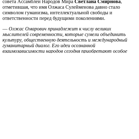
совета Ассамблеи Народов Мира
Светлана Смирнова
,
отметившая, что имя Олжаса Сулейменова давно стало
символом гуманизма, интеллектуальной свободы и
ответственности перед будущими поколениями.
—
Олжас Омарович принадлежит к числу великих
мыслителей современности, которые сумели объединить
культуру, общественную деятельность и международный
гуманитарный диалог. Его идеи осознанной
взаимозависимости народов сегодня приобретают особое
значение для всего мира, — подчеркнула она.
Премию за Олжаса Сулейменова получил заместитель
директора Международного центра сближения культур под
эгидой ЮНЕСКО
Игорь Крупко
.
Участники церемонии отметили, что деятельность мэтра на
протяжении многих десятилетий способствует укреплению
диалога культур, развитию общественной дипломатии и
гуманитарного взаимодействия на евразийском пространстве.
Они также уделили внимание философии Олжаса
Сулейменова:
—
От веков зависимости — через период независимости — к
эпохе осознанной взаимозависимости.