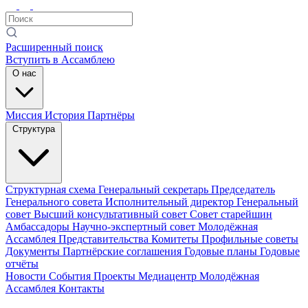
Расширенный поиск
Вступить в Ассамблею
О нас
Миссия
История
Партнёры
Структура
Структурная схема
Генеральный секретарь
Председатель
Генерального совета
Исполнительный директор
Генеральный
совет
Высший консультативный совет
Совет старейшин
Амбассадоры
Научно-экспертный совет
Молодёжная
Ассамблея
Представительства
Комитеты
Профильные советы
Документы
Партнёрские соглашения
Годовые планы
Годовые
отчёты
Новости
События
Проекты
Медиацентр
Молодёжная
Ассамблея
Контакты