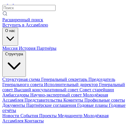
Расширенный поиск
Вступить в Ассамблею
О нас
Миссия
История
Партнёры
Структура
Структурная схема
Генеральный секретарь
Председатель
Генерального совета
Исполнительный директор
Генеральный
совет
Высший консультативный совет
Совет старейшин
Амбассадоры
Научно-экспертный совет
Молодёжная
Ассамблея
Представительства
Комитеты
Профильные советы
Документы
Партнёрские соглашения
Годовые планы
Годовые
отчёты
Новости
События
Проекты
Медиацентр
Молодёжная
Ассамблея
Контакты