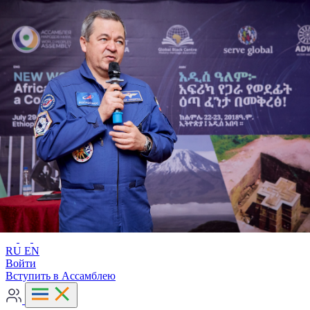
Расширенный поиск
RU
EN
RU
EN
Войти
Вступить в Ассамблею