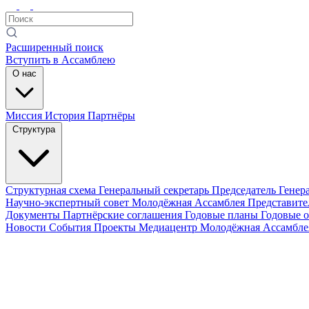
Расширенный поиск
Вступить в Ассамблею
О нас
Миссия
История
Партнёры
Структура
Структурная схема
Генеральный секретарь
Председатель Генер
Научно-экспертный совет
Молодёжная Ассамблея
Представите
Документы
Партнёрские соглашения
Годовые планы
Годовые 
Новости
События
Проекты
Медиацентр
Молодёжная Ассамбл