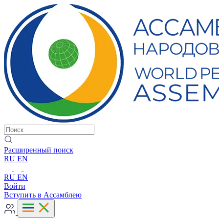
Расширенный поиск
RU
EN
RU
EN
Войти
Вступить в Ассамблею