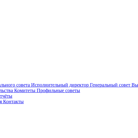
ального совета
Исполнительный директор
Генеральный совет
Вы
льства
Комитеты
Профильные советы
отчёты
ея
Контакты