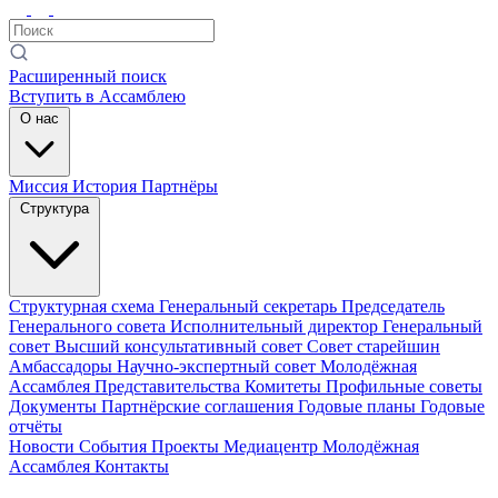
Расширенный поиск
Вступить в Ассамблею
О нас
Миссия
История
Партнёры
Структура
Структурная схема
Генеральный секретарь
Председатель
Генерального совета
Исполнительный директор
Генеральный
совет
Высший консультативный совет
Совет старейшин
Амбассадоры
Научно-экспертный совет
Молодёжная
Ассамблея
Представительства
Комитеты
Профильные советы
Документы
Партнёрские соглашения
Годовые планы
Годовые
отчёты
Новости
События
Проекты
Медиацентр
Молодёжная
Ассамблея
Контакты