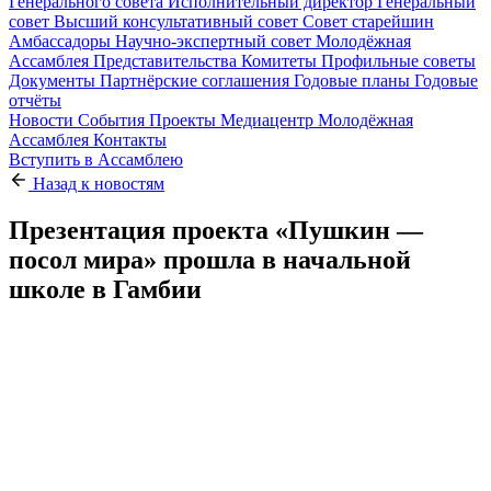
Генерального совета
Исполнительный директор
Генеральный
совет
Высший консультативный совет
Совет старейшин
Амбассадоры
Научно-экспертный совет
Молодёжная
Ассамблея
Представительства
Комитеты
Профильные советы
Документы
Партнёрские соглашения
Годовые планы
Годовые
отчёты
Новости
События
Проекты
Медиацентр
Молодёжная
Ассамблея
Контакты
Вступить в Ассамблею
Назад к новостям
Презентация проекта «Пушкин —
посол мира» прошла в начальной
школе в Гамбии
25.05.2026
Презентация международного детского проекта «Пушкин —
посол мира» состоялась в мае 2026 года в начальной школе
города Брикама (Гамбия). Учащиеся шестого класса с
неподдельным интересом приняли участие в событии,
посвящённом русскому поэту Александру Сергеевичу
Пушкину и его уникальному вкладу в мировую культуру.