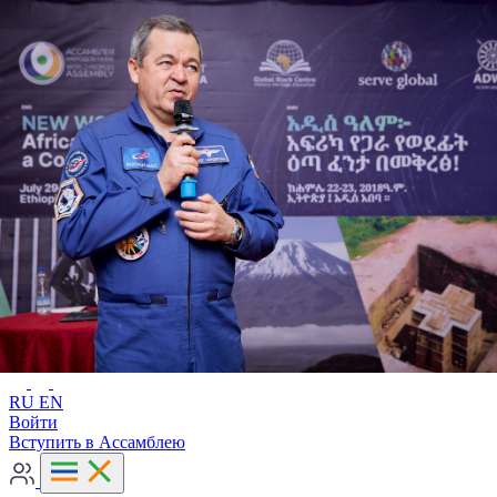
Расширенный поиск
RU
EN
RU
EN
Войти
Вступить в Ассамблею