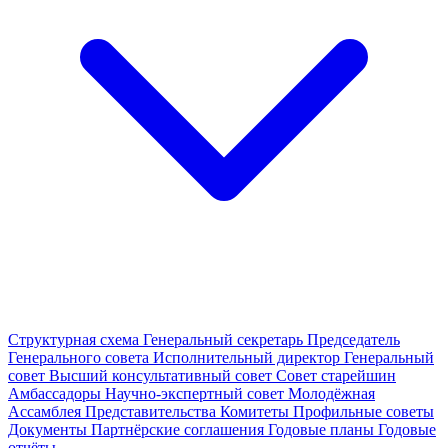
Структурная схема
Генеральный секретарь
Председатель
Генерального совета
Исполнительный директор
Генеральный
совет
Высший консультативный совет
Совет старейшин
Амбассадоры
Научно-экспертный совет
Молодёжная
Ассамблея
Представительства
Комитеты
Профильные советы
Документы
Партнёрские соглашения
Годовые планы
Годовые
отчёты