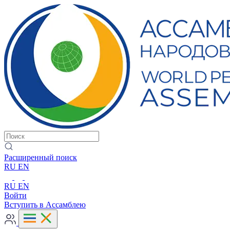
Расширенный поиск
RU
EN
RU
EN
Войти
Вступить в Ассамблею