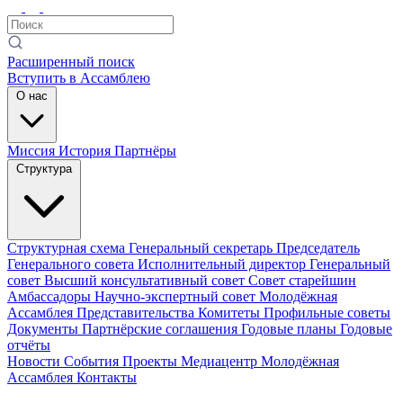
Расширенный поиск
Вступить в Ассамблею
О нас
Миссия
История
Партнёры
Структура
Структурная схема
Генеральный секретарь
Председатель
Генерального совета
Исполнительный директор
Генеральный
совет
Высший консультативный совет
Совет старейшин
Амбассадоры
Научно-экспертный совет
Молодёжная
Ассамблея
Представительства
Комитеты
Профильные советы
Документы
Партнёрские соглашения
Годовые планы
Годовые
отчёты
Новости
События
Проекты
Медиацентр
Молодёжная
Ассамблея
Контакты