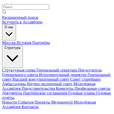
Расширенный поиск
Вступить в Ассамблею
О нас
Миссия
История
Партнёры
Структура
Структурная схема
Генеральный секретарь
Председатель
Генерального совета
Исполнительный директор
Генеральный
совет
Высший консультативный совет
Совет старейшин
Амбассадоры
Научно-экспертный совет
Молодёжная
Ассамблея
Представительства
Комитеты
Профильные советы
Документы
Партнёрские соглашения
Годовые планы
Годовые
отчёты
Новости
События
Проекты
Медиацентр
Молодёжная
Ассамблея
Контакты