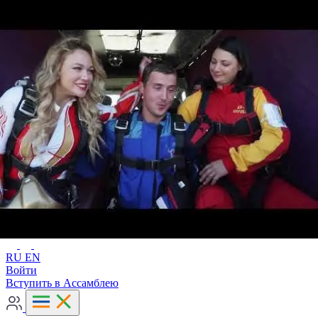
Расширенный поиск
RU
EN
RU
EN
Войти
Вступить в Ассамблею