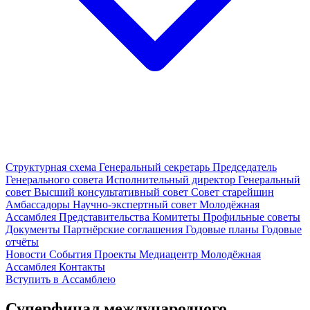
Структурная схема
Генеральный секретарь
Председатель
Генерального совета
Исполнительный директор
Генеральный
совет
Высший консультативный совет
Совет старейшин
Амбассадоры
Научно-экспертный совет
Молодёжная
Ассамблея
Представительства
Комитеты
Профильные советы
Документы
Партнёрские соглашения
Годовые планы
Годовые
отчёты
Новости
События
Проекты
Медиацентр
Молодёжная
Ассамблея
Контакты
Вступить в Ассамблею
Суперфинал международного