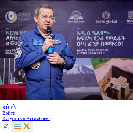
Расширенный поиск
RU
EN
RU
EN
Войти
Вступить в Ассамблею