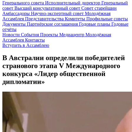
Генерального совета
Исполнительный директор
Генеральный
совет
Высший консультативный совет
Совет старейшин
Амбассадоры
Научно-экспертный совет
Молодёжная
Ассамблея
Представительства
Комитеты
Профильные советы
Документы
Партнёрские соглашения
Годовые планы
Годовые
отчёты
Новости
События
Проекты
Медиацентр
Молодёжная
Ассамблея
Контакты
Вступить в Ассамблею
В Австралии определили победителей
странового этапа V Международного
конкурса «Лидер общественной
дипломатии»