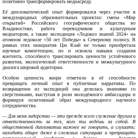
позитивно трансформировать медиасреду.
Её дипломатический опыт формировался через участие в
международных образовательных проектах: смена «Мир
открытий» Российского географического общества во
Владивостоке, работа переводчиком и культурным
медиатором, а также экспедиция «Ледокол знаний 2024» на
атомном ледоколе «50 лет Победы» к Северному полюсу. В
рамках этих инициатив Цю Кэай не только приобретала
научные компетенции, но и освоила навыки создания
контента, способного транслировать ценности устойчивого
развития, экологической ответственности и межкультурного
диалога широкой аудитории.
Особую ценность жюри отметило в её способности
превращать личный опыт в публичные нарративы. По
возвращении из экспедиций она делилась знаниями со
сверстниками, выступая в роли молодёжного амбассадора и
формируя позитивный образ международного научного
сотрудничества.
— Для меня лидерство — это прежде всего служение другим и
ответственность за тех, кого ты ведёшь за собой. В
общественной дипломатии важнее не говорить, а слушать:
находить общее даже в сложных ситуациях и превращать