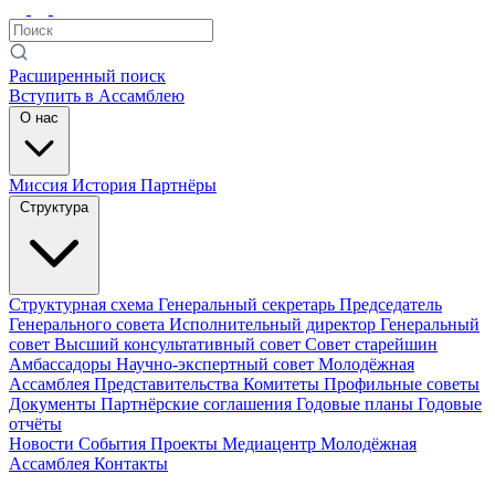
Расширенный поиск
Вступить в Ассамблею
О нас
Миссия
История
Партнёры
Структура
Структурная схема
Генеральный секретарь
Председатель
Генерального совета
Исполнительный директор
Генеральный
совет
Высший консультативный совет
Совет старейшин
Амбассадоры
Научно-экспертный совет
Молодёжная
Ассамблея
Представительства
Комитеты
Профильные советы
Документы
Партнёрские соглашения
Годовые планы
Годовые
отчёты
Новости
События
Проекты
Медиацентр
Молодёжная
Ассамблея
Контакты