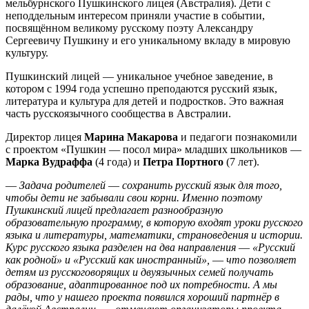
мельбурнского Пушкинского лицея (Австралия). Дети с
неподдельным интересом приняли участие в событии,
посвящённом великому русскому поэту Александру
Сергеевичу Пушкину и его уникальному вкладу в мировую
культуру.
Пушкинский лицей — уникальное учебное заведение, в
котором с 1994 года успешно преподаются русский язык,
литература и культура для детей и подростков. Это важная
часть русскоязычного сообщества в Австралии.
Директор лицея
Марина Макарова
и педагоги познакомили
с проектом «Пушкин — посол мира» младших школьников —
Марка Вудраффа
(4 года) и
Петра Портного
(7 лет).
—
Задача родителей
—
сохранить русский язык для того,
чтобы дети не забывали свои корни. Именно поэтому
Пушкинский лицей предлагает разнообразную
образовательную программу, в которую входят уроки русского
языка и литературы, математики, страноведения и истории.
Курс русского языка разделен на два направления
—
«Русский
как родной» и «Русский как иностранный»,
—
что позволяет
детям из русскоговорящих и двуязычных семей получать
образование, адаптированное под их потребности. А мы
рады, что у нашего проекта появился хороший партнёр в