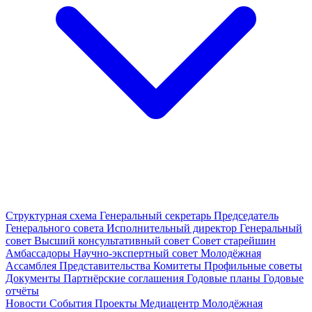
Структурная схема
Генеральный секретарь
Председатель
Генерального совета
Исполнительный директор
Генеральный
совет
Высший консультативный совет
Совет старейшин
Амбассадоры
Научно-экспертный совет
Молодёжная
Ассамблея
Представительства
Комитеты
Профильные советы
Документы
Партнёрские соглашения
Годовые планы
Годовые
отчёты
Новости
События
Проекты
Медиацентр
Молодёжная