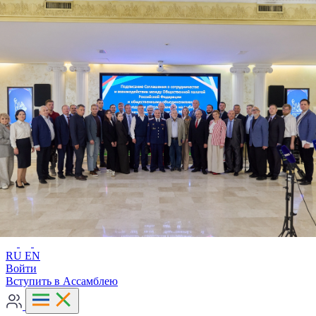
Расширенный поиск
RU
EN
RU
EN
Войти
Вступить в Ассамблею