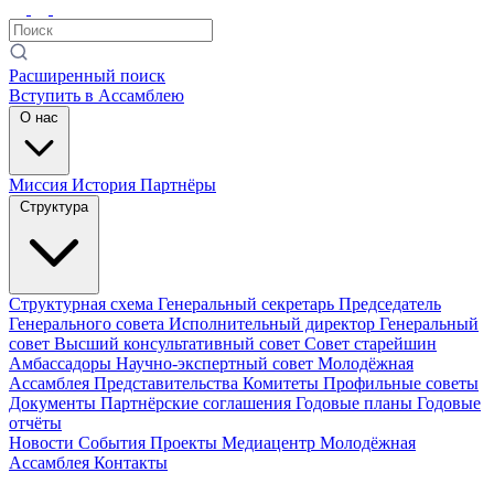
Расширенный поиск
Вступить в Ассамблею
О нас
Миссия
История
Партнёры
Структура
Структурная схема
Генеральный секретарь
Председатель
Генерального совета
Исполнительный директор
Генеральный
совет
Высший консультативный совет
Совет старейшин
Амбассадоры
Научно-экспертный совет
Молодёжная
Ассамблея
Представительства
Комитеты
Профильные советы
Документы
Партнёрские соглашения
Годовые планы
Годовые
отчёты
Новости
События
Проекты
Медиацентр
Молодёжная
Ассамблея
Контакты