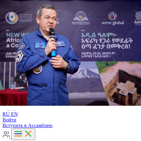
Расширенный поиск
RU
EN
RU
EN
Войти
Вступить в Ассамблею