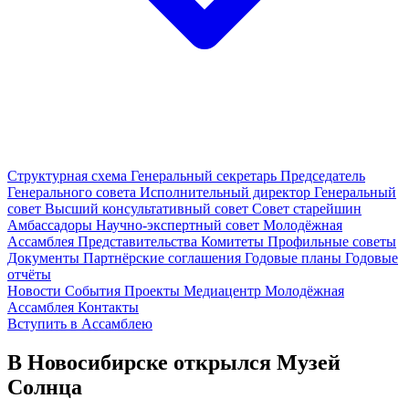
Структурная схема
Генеральный секретарь
Председатель
Генерального совета
Исполнительный директор
Генеральный
совет
Высший консультативный совет
Совет старейшин
Амбассадоры
Научно-экспертный совет
Молодёжная
Ассамблея
Представительства
Комитеты
Профильные советы
Документы
Партнёрские соглашения
Годовые планы
Годовые
отчёты
Новости
События
Проекты
Медиацентр
Молодёжная
Ассамблея
Контакты
Вступить в Ассамблею
В Новосибирске открылся Музей
Солнца