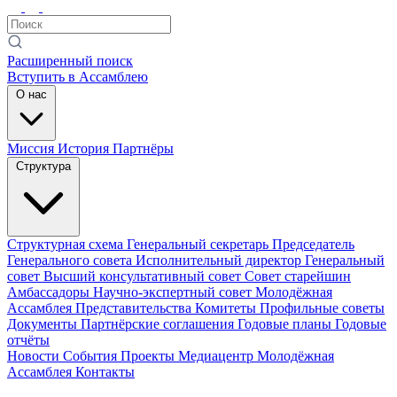
Расширенный поиск
Вступить в Ассамблею
О нас
Миссия
История
Партнёры
Структура
Структурная схема
Генеральный секретарь
Председатель
Генерального совета
Исполнительный директор
Генеральный
совет
Высший консультативный совет
Совет старейшин
Амбассадоры
Научно-экспертный совет
Молодёжная
Ассамблея
Представительства
Комитеты
Профильные советы
Документы
Партнёрские соглашения
Годовые планы
Годовые
отчёты
Новости
События
Проекты
Медиацентр
Молодёжная
Ассамблея
Контакты