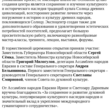
создания центра является сохранение и изучение культурного
и исторического наследия традиций культа Солнца древних
цивилизаций, всестороннее развитие личности через
погружение в историю и культуру древних народов,
поклоняющихся Солнцу. Экспоцентр создан также для
дополнительного образования и удовлетворения эстетических
потребностей посетителей, предполагает большую
просветительскую работу, включающую разнообразные
мастер-классы, тренинги, лекции, выставки, форумы.
В торжественной церемонии открытия приняли участие:
Заместитель Губернатора Новосибирской области
Сергей
Сёмка
, Заместитель Министра культуры Новосибирской
области
Григорий Милогулов
, делегация Ассамблеи народов
Евразии в составе Генерального секретаря
Андрея
Бельянинова
, Первого заместителя Генерального секретаря –
руководителя Генерального секретариата
Светланы
Смирновой
, членов Совета по духовной культуре.
От Ассамблеи народов Евразии Ирине и Светозару Дарневым
вручена благодарность «За сохранение и развитие духовной
культуры, популяризацию культурного наследия народов и
значительный вклад в укрепление международного
гуманитарного сотрудничества».