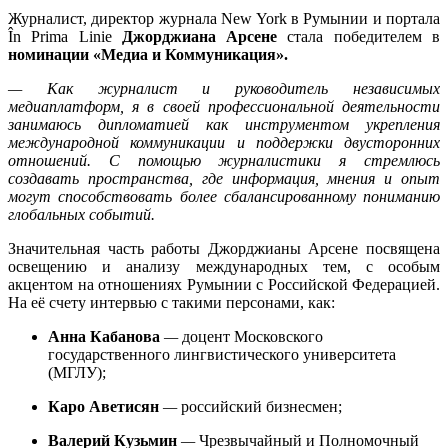
Журналист, директор журнала New York в Румынии и портала
În Prima Linie
Джорджиана Арсене
стала победителем в
номинации «Медиа и Коммуникация».
—
Как журналист и руководитель независимых
медиаплатформ, я в своей профессиональной деятельности
занимаюсь дипломатией как инструментом укрепления
международной коммуникации и поддержки двусторонних
отношений. С помощью журналистики я стремлюсь
создавать пространства, где информация, мнения и опыт
могут способствовать более сбалансированному пониманию
глобальных событий.
Значительная часть работы Джорджианы Арсене посвящена
освещению и анализу международных тем, с особым
акцентом на отношениях Румынии с Российской Федерацией.
На её счету интервью с такими персонами, как:
Анна Кабанова
—
доцент Московского
государственного лингвистического университета
(МГЛУ);
Каро Аветисян
—
российский бизнесмен;
Валерий Кузьмин
—
Чрезвычайный и Полномочный