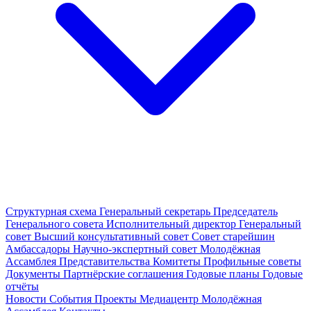
Структурная схема
Генеральный секретарь
Председатель
Генерального совета
Исполнительный директор
Генеральный
совет
Высший консультативный совет
Совет старейшин
Амбассадоры
Научно-экспертный совет
Молодёжная
Ассамблея
Представительства
Комитеты
Профильные советы
Документы
Партнёрские соглашения
Годовые планы
Годовые
отчёты
Новости
События
Проекты
Медиацентр
Молодёжная