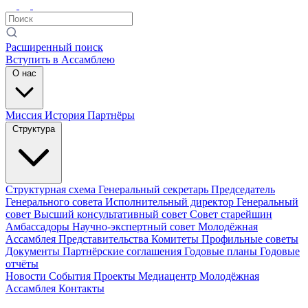
Расширенный поиск
Вступить в Ассамблею
О нас
Миссия
История
Партнёры
Структура
Структурная схема
Генеральный секретарь
Председатель
Генерального совета
Исполнительный директор
Генеральный
совет
Высший консультативный совет
Совет старейшин
Амбассадоры
Научно-экспертный совет
Молодёжная
Ассамблея
Представительства
Комитеты
Профильные советы
Документы
Партнёрские соглашения
Годовые планы
Годовые
отчёты
Новости
События
Проекты
Медиацентр
Молодёжная
Ассамблея
Контакты