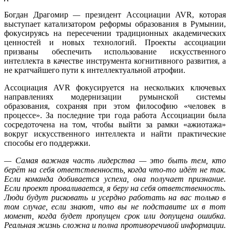
Богдан Драгомир
—
президент Ассоциации AVR, которая
выступает катализатором реформы образования в Румынии,
фокусируясь на пересечении традиционных академических
ценностей и новых технологий. Проекты ассоциации
призваны обеспечить использование искусственного
интеллекта в качестве инструмента когнитивного развития, а
не кратчайшего пути к интеллектуальной атрофии.
Ассоциация AVR фокусируется на нескольких ключевых
направлениях модернизации румынской системы
образования, сохраняя при этом философию «человек в
процессе». За последние три года работа Ассоциации была
сосредоточена на том, чтобы выйти за рамки «ажиотажа»
вокруг искусственного интеллекта и найти практические
способы его поддержки.
— Самая важная часть лидерства — это быть тем, кто
берёт на себя ответственность, когда что-то идёт не так.
Если команда добивается успеха, она получает признание.
Если проект проваливается, я беру на себя ответственность.
Люди будут рисковать и усердно работать на вас только в
том случае, если знают, что вы не подставите их в тот
момент, когда будет пропущен срок или допущена ошибка.
Реальная жизнь сложна и полна противоречивой информации.