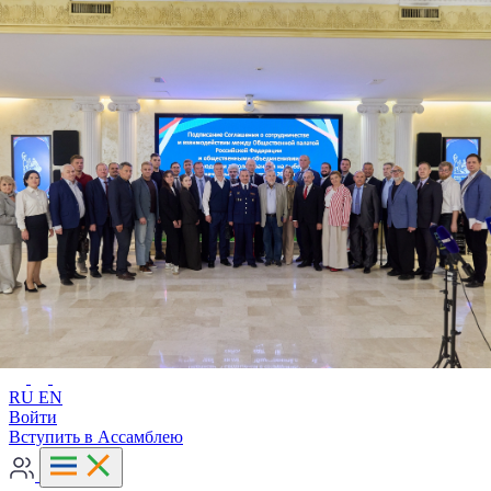
Расширенный поиск
RU
EN
RU
EN
Войти
Вступить в Ассамблею